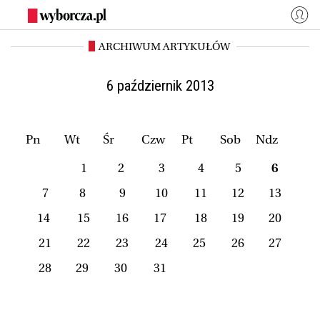
ARCHIWUM ARTYKUŁÓW
WYBORCZA.PL
Zaloguj się
Kraj
Świat
6 październik 2013
Kultura
Miasta
Wyborcza.biz
Co jest grane24
Pn
Wt
Śr
Czw
Pt
Sob
Ndz
Nauka
Opinie
1
2
3
4
5
6
Magazyny
BIQdata
7
8
9
10
11
12
13
Jutronauci
Osiem Dziewięć
14
15
16
17
18
19
20
Więcej
21
22
23
24
25
26
27
28
29
30
31
NASZE SERWISY
Wyborcza.biz
Nauka