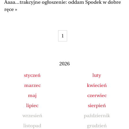
Aaaa...trakcyjne ogłoszenie: oddam Spodek w dobre
Duży Format
Wysokie Obcasy
ręce »
Ale Historia
Magazyn Świąteczny
Tylko Zdrowie
The Wall Street Journal
1
Jutronauci
Osiem Dziewięć
Tech
Wiadomości
Serwisy lokalne
Inne serwisy
2026
styczeń
luty
marzec
kwiecień
maj
czerwiec
lipiec
sierpień
wrzesień
październik
listopad
grudzień