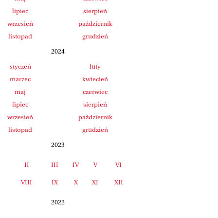
lipiec
sierpień
wrzesień
październik
listopad
grudzień
2024
styczeń
luty
marzec
kwiecień
maj
czerwiec
lipiec
sierpień
wrzesień
październik
listopad
grudzień
2023
II
III
IV
V
VI
I
VIII
IX
X
XI
XII
2022