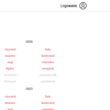
Logowanie
2026
styczeń
luty
marzec
kwiecień
maj
czerwiec
lipiec
sierpień
wrzesień
październik
listopad
grudzień
2025
styczeń
luty
marzec
kwiecień
maj
czerwiec