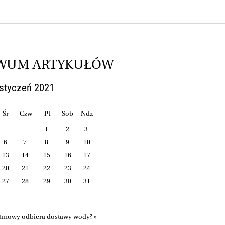
WUM ARTYKUŁÓW
styczeń 2021
Śr
Czw
Pt
Sob
Ndz
1
2
3
6
7
8
9
10
13
14
15
16
17
20
21
22
23
24
27
28
29
30
31
 umowy odbiera dostawy wody? »