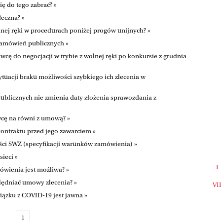
ię do tego zabrać? »
łeczna? »
lnej ręki w procedurach poniżej progów unijnych? »
amówień publicznych »
cę do negocjacji w trybie z wolnej ręki po konkursie z grudnia
tuacji braku możliwości szybkiego ich zlecenia w
licznych nie zmienia daty złożenia sprawozdania z
cę na równi z umową? »
ntraktu przed jego zawarciem »
ści SWZ (specyfikacji warunków zamówienia) »
ieci »
I
ówienia jest możliwa? »
ędniać umowy zlecenia? »
VI
ązku z COVID-19 jest jawna »
1