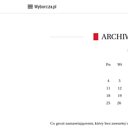
Wyborcza.pl
ARCHI
Pn
Wt
4
5
11
12
18
19
25
26
Co grozi zamawiającemu, który bez zawartej