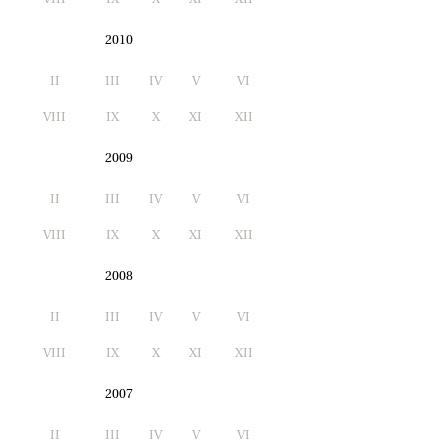
2010
II
III
IV
V
VI
I
VIII
IX
X
XI
XII
2009
II
III
IV
V
VI
I
VIII
IX
X
XI
XII
2008
II
III
IV
V
VI
I
VIII
IX
X
XI
XII
2007
II
III
IV
V
VI