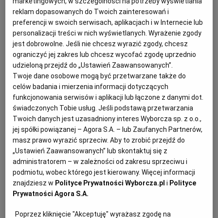
marketingowych, w szczególności na potrzeby wyświetlania
reklam dopasowanych do Twoich zainteresowań i
preferencji w swoich serwisach, aplikacjach i w Internecie lub
personalizacji treści w nich wyświetlanych. Wyrażenie zgody
jest dobrowolne. Jeśli nie chcesz wyrazić zgody, chcesz
Nowa ustawa Pzp
(Agencja Wyborcza.pl)
ograniczyć jej zakres lub chcesz wycofać zgodę uprzednio
udzieloną przejdź do „Ustawień Zaawansowanych”.
Pytanie:
Twoje dane osobowe mogą być przetwarzane także do
celów badania i mierzenia informacji dotyczących
funkcjonowania serwisów i aplikacji lub łączone z danymi dot.
Pod koniec 2020 roku
zamawiający
zamierza
świadczonych Tobie usług. Jeśli podstawą przetwarzania
przeprowadzić konkurs na podstawie art. 110
Twoich danych jest uzasadniony interes Wyborcza sp. z o.o.,
jej spółki powiązanej – Agora S.A. – lub Zaufanych Partnerów,
ustawy Pzp
z zakresu projektowania
masz prawo wyrazić sprzeciw. Aby to zrobić przejdź do
architektoniczno-budowlanego (tj. wszcząć
„Ustawień Zaawansowanych” lub skontaktuj się z
postępowanie konkursowe). W związku z art. 111
administratorem – w zależności od zakresu sprzeciwu i
podmiotu, wobec którego jest kierowany. Więcej informacji
ust. 1 pkt 3
ustawy Pzp
nagrodą w konkursie
znajdziesz w
Polityce Prywatności Wyborcza.pl
i
Polityce
będzie zaproszenie do negocjacji w trybie
Prywatności Agora S.A.
zamówienia z wolnej ręki autora wybranej pracy
konkursowej. Przewidywane rozstrzygnięcie
Poprzez kliknięcie "Akceptuję" wyrażasz zgodę na