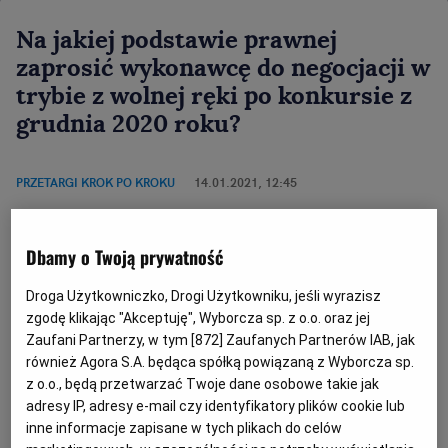
Na jakiej podstawie prawnej
zaprosić wykonawcę do negocjacji w
trybie z wolnej ręki po konkursie z
grudnia 2020 roku?
PRZETARGI KROK PO KROKU
14.01.2021, 12:45
Andrzela Gawrońska-Baran
Dbamy o Twoją prywatność
Droga Użytkowniczko, Drogi Użytkowniku, jeśli wyrazisz
zgodę klikając "Akceptuję", Wyborcza sp. z o.o. oraz jej
Zaufani Partnerzy, w tym [
872
] Zaufanych Partnerów IAB, jak
również Agora S.A. będąca spółką powiązaną z Wyborcza sp.
z o.o., będą przetwarzać Twoje dane osobowe takie jak
adresy IP, adresy e-mail czy identyfikatory plików cookie lub
inne informacje zapisane w tych plikach do celów