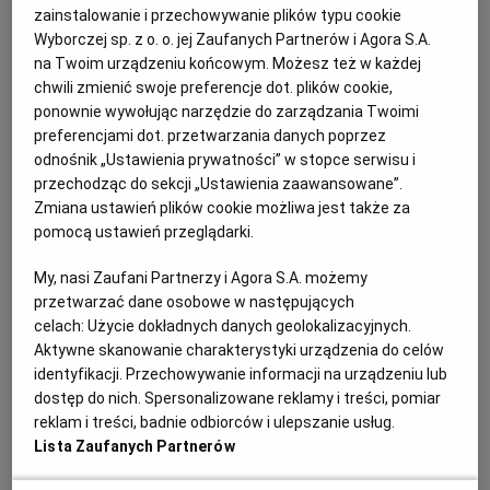
zainstalowanie i przechowywanie plików typu cookie
konkursu planowane jest na 2021 rok, zatem
Wyborczej sp. z o. o. jej Zaufanych Partnerów i Agora S.A.
nasuwa się pytanie, czy zaproszenie do negocjacji
na Twoim urządzeniu końcowym. Możesz też w każdej
w trybie z wolnej ręki autora wybranej pracy ma się
chwili zmienić swoje preferencje dot. plików cookie,
ponownie wywołując narzędzie do zarządzania Twoimi
odbyć na podstawie aktualnej
ustawy Pzp
, czy też
preferencjami dot. przetwarzania danych poprzez
już na podstawie nowej
ustawy Pzp
, która wejdzie
odnośnik „Ustawienia prywatności” w stopce serwisu i
w życie 1 stycznia 2021 r.?
przechodząc do sekcji „Ustawienia zaawansowane”.
Zmiana ustawień plików cookie możliwa jest także za
pomocą ustawień przeglądarki.
My, nasi Zaufani Partnerzy i Agora S.A. możemy
przetwarzać dane osobowe w następujących
celach:
Użycie dokładnych danych geolokalizacyjnych.
Aktywne skanowanie charakterystyki urządzenia do celów
identyfikacji. Przechowywanie informacji na urządzeniu lub
dostęp do nich. Spersonalizowane reklamy i treści, pomiar
reklam i treści, badnie odbiorców i ulepszanie usług.
Lista Zaufanych Partnerów