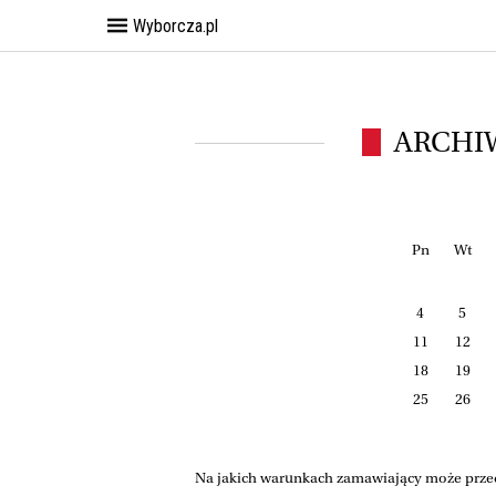
Wyborcza.pl
ARCHI
Pn
Wt
4
5
11
12
18
19
25
26
Na jakich warunkach zamawiający może przedł