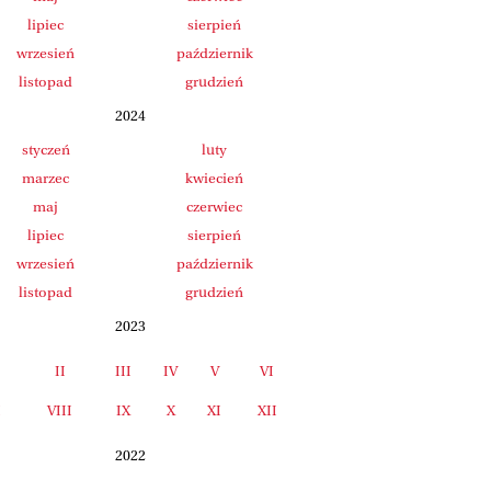
lipiec
sierpień
wrzesień
październik
listopad
grudzień
2024
styczeń
luty
marzec
kwiecień
maj
czerwiec
lipiec
sierpień
wrzesień
październik
listopad
grudzień
2023
II
III
IV
V
VI
I
VIII
IX
X
XI
XII
2022