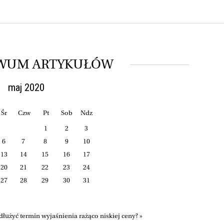
WUM ARTYKUŁÓW
maj 2020
Śr
Czw
Pt
Sob
Ndz
1
2
3
6
7
8
9
10
13
14
15
16
17
20
21
22
23
24
27
28
29
30
31
użyć termin wyjaśnienia rażąco niskiej ceny? »