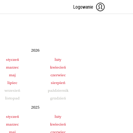
Logowanie
2026
styczeń
luty
marzec
kwiecień
maj
czerwiec
lipiec
sierpień
wrzesień
październik
listopad
grudzień
2025
styczeń
luty
marzec
kwiecień
maj
czerwiec