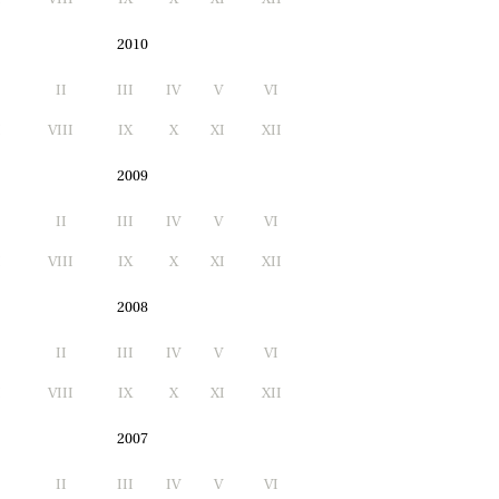
2010
II
III
IV
V
VI
I
VIII
IX
X
XI
XII
2009
II
III
IV
V
VI
I
VIII
IX
X
XI
XII
2008
II
III
IV
V
VI
I
VIII
IX
X
XI
XII
2007
II
III
IV
V
VI