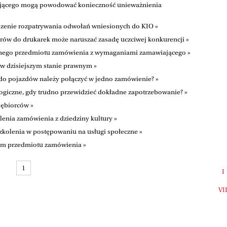
ającego mogą powodować konieczność unieważnienia
zenie rozpatrywania odwołań wniesionych do KIO »
ów do drukarek może naruszać zasadę uczciwej konkurencji »
anego przedmiotu zamówienia z wymaganiami zamawiającego »
 dzisiejszym stanie prawnym »
 do pojazdów należy połączyć w jedno zamówienie? »
ogiczne, gdy trudno przewidzieć dokładne zapotrzebowanie? »
iębiorców »
enia zamówienia z dziedziny kultury »
kolenia w postępowaniu na usługi społeczne »
sem przedmiotu zamówienia »
1
I
VI