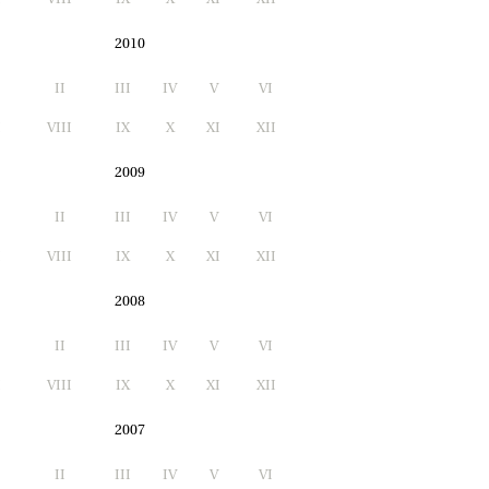
2010
II
III
IV
V
VI
I
VIII
IX
X
XI
XII
2009
II
III
IV
V
VI
I
VIII
IX
X
XI
XII
2008
II
III
IV
V
VI
I
VIII
IX
X
XI
XII
2007
II
III
IV
V
VI