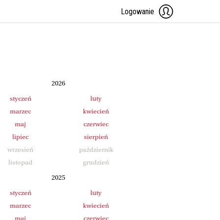
Logowanie
2026
styczeń
luty
marzec
kwiecień
maj
czerwiec
lipiec
sierpień
wrzesień
październik
listopad
grudzień
2025
styczeń
luty
marzec
kwiecień
maj
czerwiec