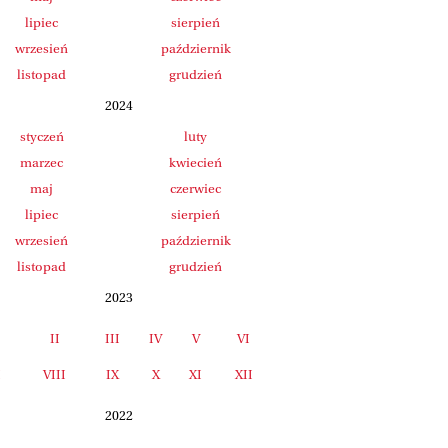
lipiec
sierpień
wrzesień
październik
listopad
grudzień
2024
styczeń
luty
marzec
kwiecień
maj
czerwiec
lipiec
sierpień
wrzesień
październik
listopad
grudzień
2023
II
III
IV
V
VI
I
VIII
IX
X
XI
XII
2022