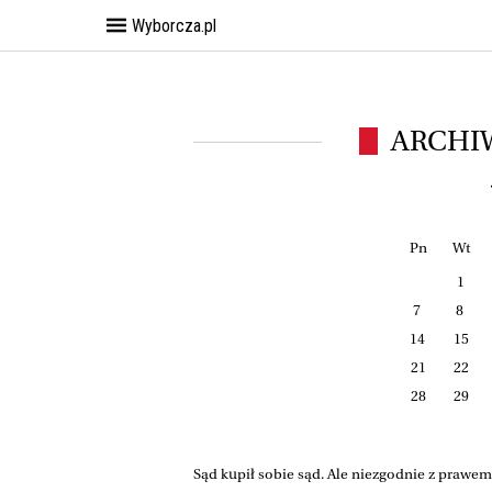
Wyborcza.pl
ARCHI
Pn
Wt
1
7
8
14
15
21
22
28
29
Sąd kupił sobie sąd. Ale niezgodnie z prawem