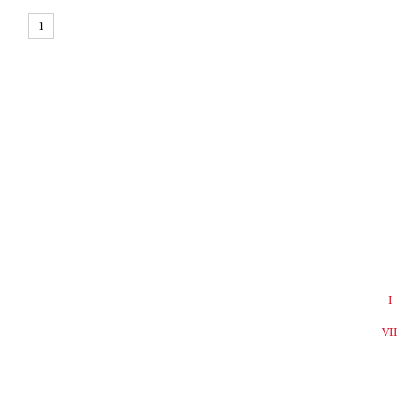
1
I
VI