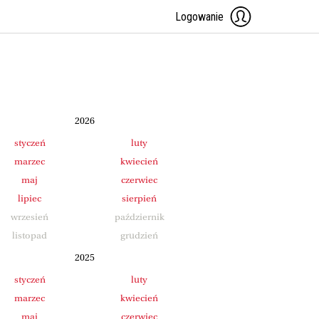
Logowanie
2026
styczeń
luty
marzec
kwiecień
maj
czerwiec
lipiec
sierpień
wrzesień
październik
listopad
grudzień
2025
styczeń
luty
marzec
kwiecień
maj
czerwiec