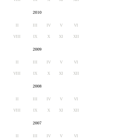
2010
II
III
IV
V
VI
I
VIII
IX
X
XI
XII
2009
II
III
IV
V
VI
I
VIII
IX
X
XI
XII
2008
II
III
IV
V
VI
I
VIII
IX
X
XI
XII
2007
II
III
IV
V
VI