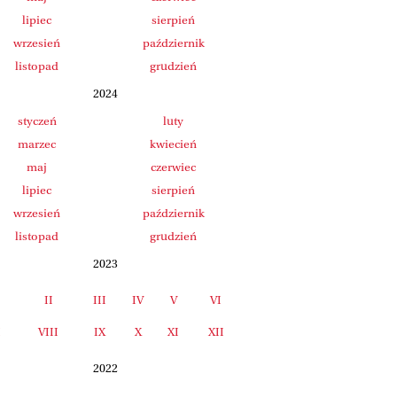
lipiec
sierpień
wrzesień
październik
listopad
grudzień
2024
styczeń
luty
marzec
kwiecień
maj
czerwiec
lipiec
sierpień
wrzesień
październik
listopad
grudzień
2023
II
III
IV
V
VI
I
VIII
IX
X
XI
XII
2022