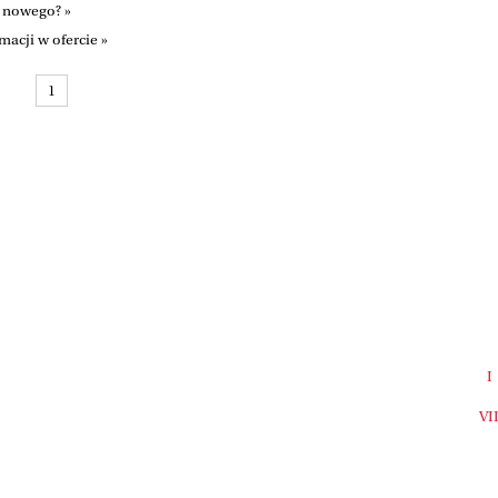
e nowego? »
acji w ofercie »
1
I
VI