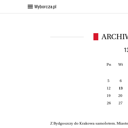
Wyborcza.pl
ARCHI
1
Pn
Wt
5
6
12
13
19
20
26
27
Z Bydgoszczy do Krakowa samolotem. Miasto 