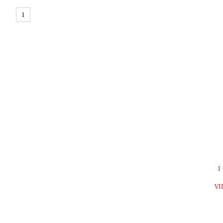
1
I
VI