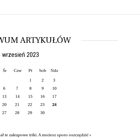
WUM ARTYKUŁÓW
 wrzesień 2023
Śr
Czw
Pt
Sob
Ndz
1
2
3
6
7
8
9
10
13
14
15
16
17
20
21
22
23
24
27
28
29
30
nał te zakupowe triki. A możesz sporo oszczędzić »