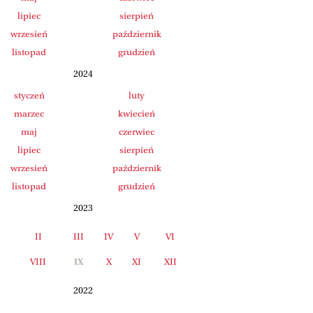
lipiec
sierpień
wrzesień
październik
listopad
grudzień
2024
styczeń
luty
marzec
kwiecień
maj
czerwiec
lipiec
sierpień
wrzesień
październik
listopad
grudzień
2023
II
III
IV
V
VI
I
VIII
IX
X
XI
XII
2022