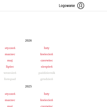
Logowanie
2026
styczeń
luty
marzec
kwiecień
maj
czerwiec
lipiec
sierpień
wrzesień
październik
listopad
grudzień
2025
styczeń
luty
marzec
kwiecień
maj
czerwiec