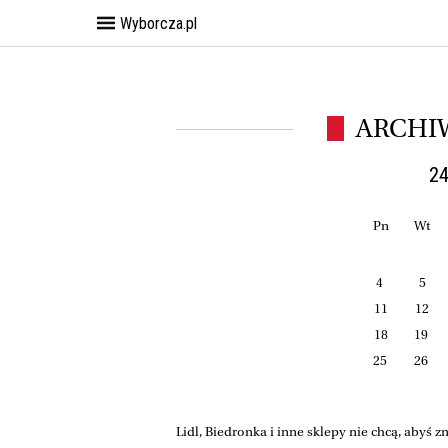
Wyborcza.pl
ARCHI
24
Pn
Wt
4
5
11
12
18
19
25
26
Lidl, Biedronka i inne sklepy nie chcą, abyś z