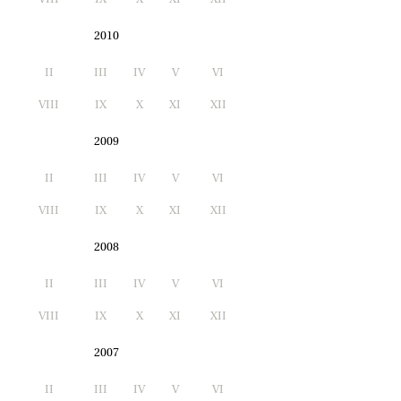
2010
II
III
IV
V
VI
I
VIII
IX
X
XI
XII
2009
II
III
IV
V
VI
I
VIII
IX
X
XI
XII
2008
II
III
IV
V
VI
I
VIII
IX
X
XI
XII
2007
II
III
IV
V
VI