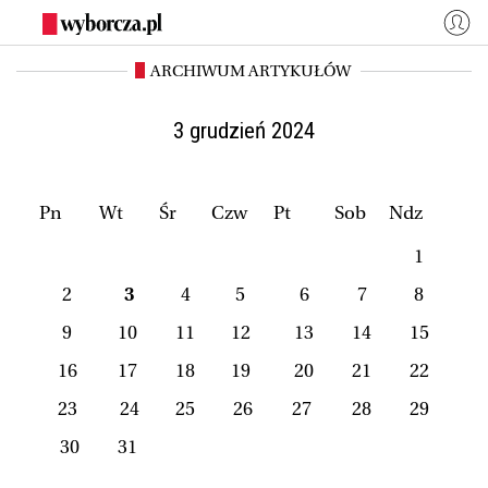
ARCHIWUM ARTYKUŁÓW
WYBORCZA.PL
Zaloguj się
Kraj
Świat
3 grudzień 2024
Kultura
Miasta
Wyborcza.biz
Co jest grane24
Pn
Wt
Śr
Czw
Pt
Sob
Ndz
Nauka
Opinie
1
Magazyny
BIQdata
2
3
4
5
6
7
8
Jutronauci
Osiem Dziewięć
9
10
11
12
13
14
15
Więcej
16
17
18
19
20
21
22
23
24
25
26
27
28
29
NASZE SERWISY
30
31
Wyborcza.biz
Nauka