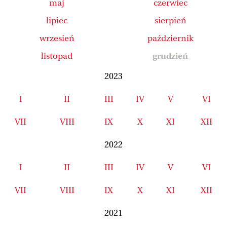
maj
czerwiec
lipiec
sierpień
wrzesień
październik
listopad
grudzień
2023
I
II
III
IV
V
VI
VII
VIII
IX
X
XI
XII
2022
I
II
III
IV
V
VI
VII
VIII
IX
X
XI
XII
2021