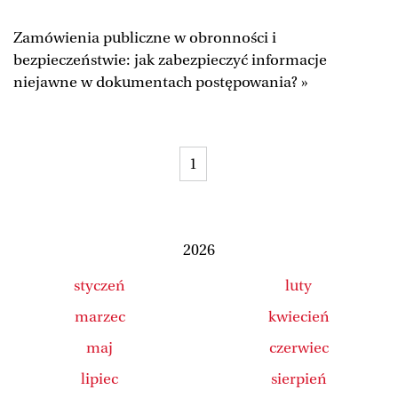
Duży Format
Wysokie Obcasy
Zamówienia publiczne w obronności i
Ale Historia
Magazyn Świąteczny
bezpieczeństwie: jak zabezpieczyć informacje
niejawne w dokumentach postępowania? »
Tylko Zdrowie
The Wall Street Journal
Jutronauci
Osiem Dziewięć
Tech
Wiadomości
1
Serwisy lokalne
Inne serwisy
2026
styczeń
luty
marzec
kwiecień
maj
czerwiec
lipiec
sierpień