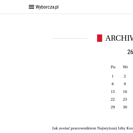
Wyborcza.pl
ARCHI
26
Pn
Wt
1
2
8
9
15
16
22
23
29
30
Jak zostać pracownikiem Najwyższej Izby Kont