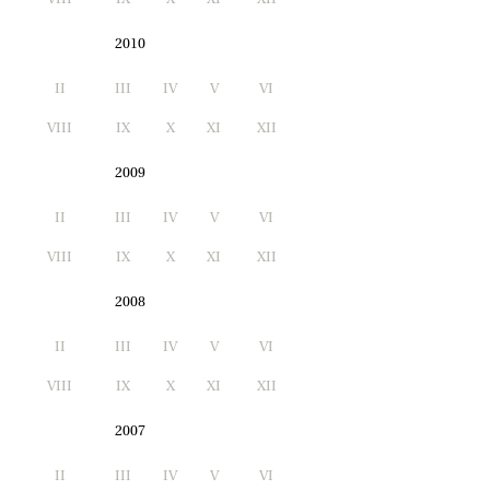
2010
II
III
IV
V
VI
I
VIII
IX
X
XI
XII
2009
II
III
IV
V
VI
I
VIII
IX
X
XI
XII
2008
II
III
IV
V
VI
I
VIII
IX
X
XI
XII
2007
II
III
IV
V
VI