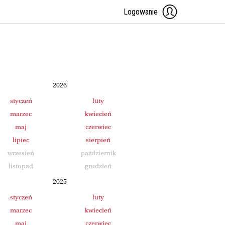
Logowanie
2026
styczeń
luty
marzec
kwiecień
maj
czerwiec
lipiec
sierpień
wrzesień
październik
listopad
grudzień
2025
styczeń
luty
marzec
kwiecień
maj
czerwiec