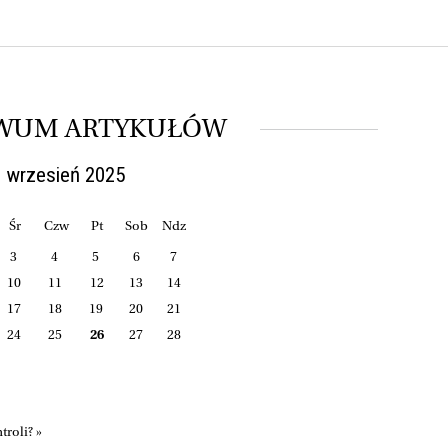
WUM ARTYKUŁÓW
 wrzesień 2025
Śr
Czw
Pt
Sob
Ndz
3
4
5
6
7
10
11
12
13
14
17
18
19
20
21
24
25
26
27
28
roli? »