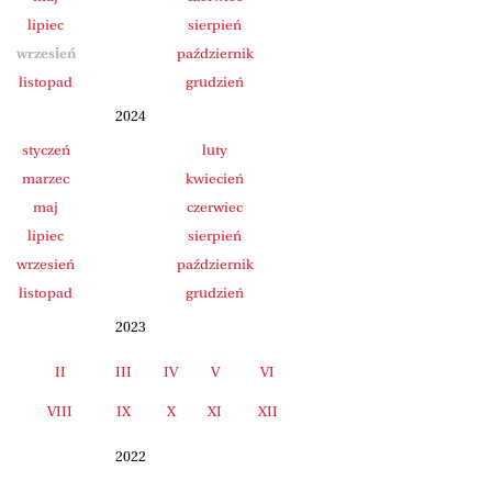
lipiec
sierpień
wrzesień
październik
listopad
grudzień
2024
styczeń
luty
marzec
kwiecień
maj
czerwiec
lipiec
sierpień
wrzesień
październik
listopad
grudzień
2023
II
III
IV
V
VI
I
VIII
IX
X
XI
XII
2022