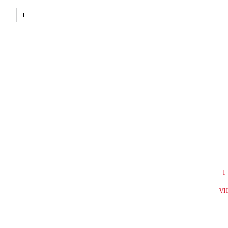
1
I
VI