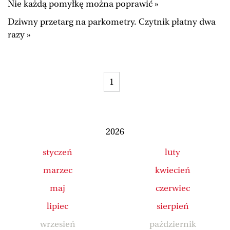
Nie każdą pomyłkę można poprawić »
Duży Format
Wysokie Obcasy
Dziwny przetarg na parkometry. Czytnik płatny dwa
Ale Historia
Magazyn Świąteczny
razy »
Tylko Zdrowie
The Wall Street Journal
Jutronauci
Osiem Dziewięć
1
Tech
Wiadomości
Serwisy lokalne
Inne serwisy
2026
styczeń
luty
marzec
kwiecień
maj
czerwiec
lipiec
sierpień
wrzesień
październik