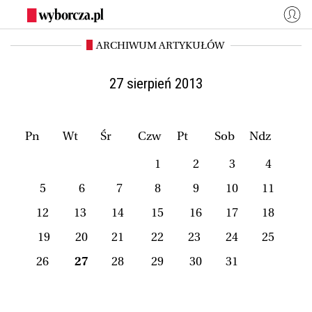
ARCHIWUM ARTYKUŁÓW
WYBORCZA.PL
Zaloguj się
Kraj
Świat
27 sierpień 2013
Kultura
Miasta
Wyborcza.biz
Co jest grane24
Pn
Wt
Śr
Czw
Pt
Sob
Ndz
Nauka
Opinie
1
2
3
4
Magazyny
BIQdata
5
6
7
8
9
10
11
Jutronauci
Osiem Dziewięć
12
13
14
15
16
17
18
Więcej
19
20
21
22
23
24
25
26
27
28
29
30
31
NASZE SERWISY
Wyborcza.biz
Nauka