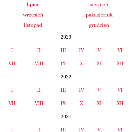
lipiec
sierpień
wrzesień
październik
listopad
grudzień
2023
I
II
III
IV
V
VI
VII
VIII
IX
X
XI
XII
2022
I
II
III
IV
V
VI
VII
VIII
IX
X
XI
XII
2021
I
II
III
IV
V
VI