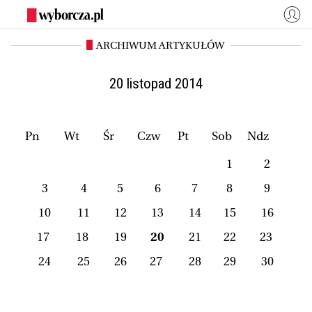
ARCHIWUM ARTYKUŁÓW
WYBORCZA.PL
Zaloguj się
Kraj
Świat
20 listopad 2014
Kultura
Miasta
Wyborcza.biz
Co jest grane24
Pn
Wt
Śr
Czw
Pt
Sob
Ndz
Nauka
Opinie
1
2
Magazyny
BIQdata
3
4
5
6
7
8
9
Jutronauci
Osiem Dziewięć
10
11
12
13
14
15
16
Więcej
17
18
19
20
21
22
23
24
25
26
27
28
29
30
NASZE SERWISY
Wyborcza.biz
Nauka