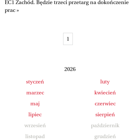
EC1 Zachód. Będzie trzeci przetarg na dokończenie
Duży Format
Wysokie Obcasy
prac »
Ale Historia
Magazyn Świąteczny
Tylko Zdrowie
The Wall Street Journal
1
Jutronauci
Osiem Dziewięć
Tech
Wiadomości
Serwisy lokalne
Inne serwisy
2026
styczeń
luty
marzec
kwiecień
maj
czerwiec
lipiec
sierpień
wrzesień
październik
listopad
grudzień