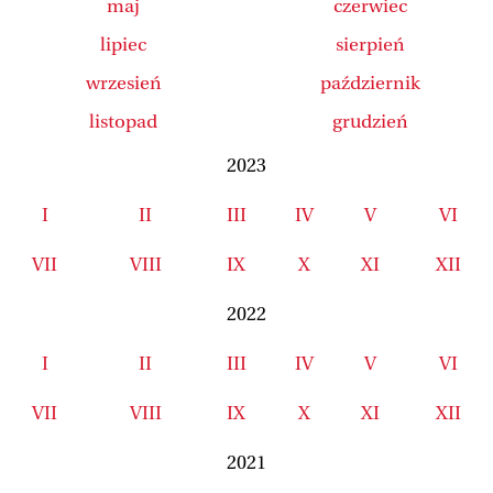
maj
czerwiec
lipiec
sierpień
wrzesień
październik
listopad
grudzień
2023
I
II
III
IV
V
VI
VII
VIII
IX
X
XI
XII
2022
I
II
III
IV
V
VI
VII
VIII
IX
X
XI
XII
2021