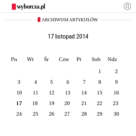
ARCHIWUM ARTYKUŁÓW
WYBORCZA.PL
Zaloguj się
Kraj
Świat
17 listopad 2014
Kultura
Miasta
Wyborcza.biz
Co jest grane24
Pn
Wt
Śr
Czw
Pt
Sob
Ndz
Nauka
Opinie
1
2
Magazyny
BIQdata
3
4
5
6
7
8
9
Jutronauci
Osiem Dziewięć
10
11
12
13
14
15
16
Więcej
17
18
19
20
21
22
23
24
25
26
27
28
29
30
NASZE SERWISY
Wyborcza.biz
Nauka