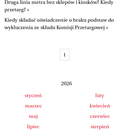
Druga linia metra bez sklepów i kiosków? Kiedy
Duży Format
Wysokie Obcasy
przetarg? »
Ale Historia
Magazyn Świąteczny
Kiedy składać oświadczenie o braku podstaw do
wykluczenia ze składu Komisji Przetargowej »
Tylko Zdrowie
The Wall Street Journal
Jutronauci
Osiem Dziewięć
Tech
Wiadomości
1
Serwisy lokalne
Inne serwisy
2026
styczeń
luty
marzec
kwiecień
maj
czerwiec
lipiec
sierpień