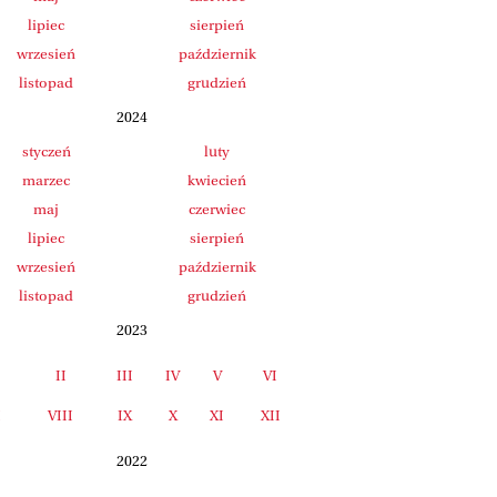
lipiec
sierpień
wrzesień
październik
listopad
grudzień
2024
styczeń
luty
marzec
kwiecień
maj
czerwiec
lipiec
sierpień
wrzesień
październik
listopad
grudzień
2023
II
III
IV
V
VI
I
VIII
IX
X
XI
XII
2022