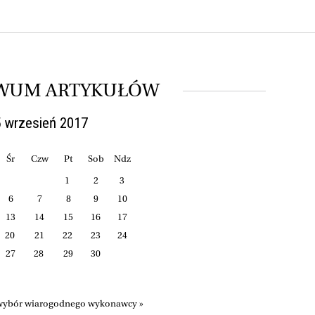
WUM ARTYKUŁÓW
 wrzesień 2017
Śr
Czw
Pt
Sob
Ndz
1
2
3
6
7
8
9
10
13
14
15
16
17
20
21
22
23
24
27
28
29
30
 wybór wiarogodnego wykonawcy »