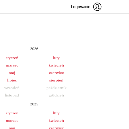
Logowanie
2026
styczeń
luty
marzec
kwiecień
maj
czerwiec
lipiec
sierpień
wrzesień
październik
listopad
grudzień
2025
styczeń
luty
marzec
kwiecień
maj
czerwiec