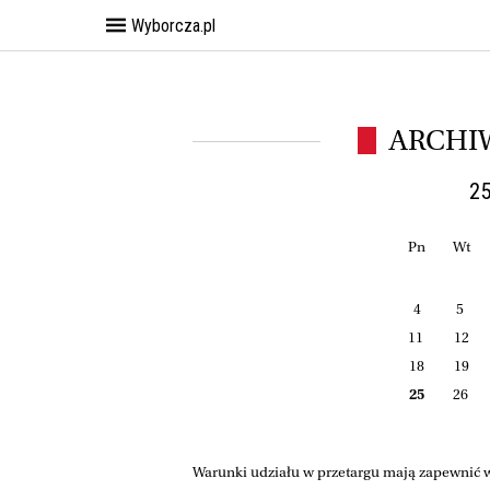
Wyborcza.pl
ARCHI
25
Pn
Wt
4
5
11
12
18
19
25
26
Warunki udziału w przetargu mają zapewnić