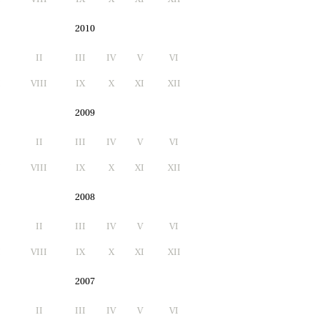
2010
II
III
IV
V
VI
I
VIII
IX
X
XI
XII
2009
II
III
IV
V
VI
I
VIII
IX
X
XI
XII
2008
II
III
IV
V
VI
I
VIII
IX
X
XI
XII
2007
II
III
IV
V
VI