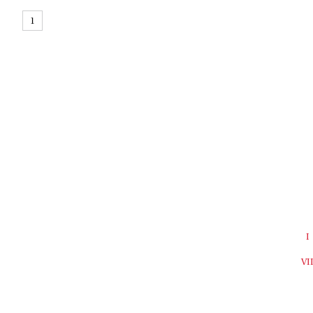
1
I
VI