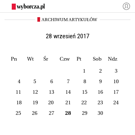
ARCHIWUM ARTYKUŁÓW
WYBORCZA.PL
Zaloguj się
Kraj
Świat
28 wrzesień 2017
Kultura
Miasta
Wyborcza.biz
Co jest grane24
Pn
Wt
Śr
Czw
Pt
Sob
Ndz
Nauka
Opinie
1
2
3
Magazyny
BIQdata
4
5
6
7
8
9
10
Jutronauci
Osiem Dziewięć
11
12
13
14
15
16
17
Więcej
18
19
20
21
22
23
24
25
26
27
28
29
30
NASZE SERWISY
Wyborcza.biz
Nauka