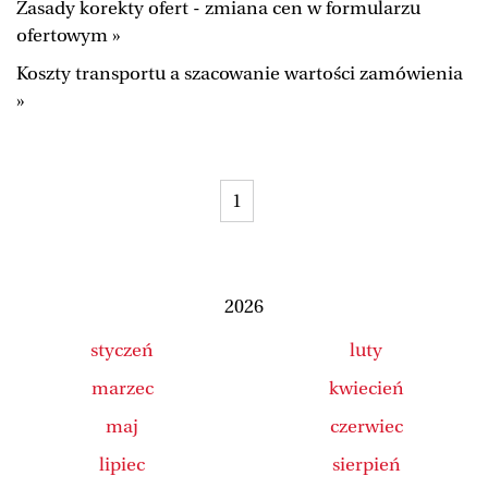
Zasady korekty ofert - zmiana cen w formularzu
Duży Format
Wysokie Obcasy
ofertowym »
Ale Historia
Magazyn Świąteczny
Koszty transportu a szacowanie wartości zamówienia
»
Tylko Zdrowie
The Wall Street Journal
Jutronauci
Osiem Dziewięć
Tech
Wiadomości
1
Serwisy lokalne
Inne serwisy
2026
styczeń
luty
marzec
kwiecień
maj
czerwiec
lipiec
sierpień