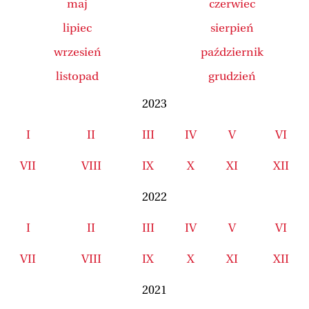
maj
czerwiec
lipiec
sierpień
wrzesień
październik
listopad
grudzień
2023
I
II
III
IV
V
VI
VII
VIII
IX
X
XI
XII
2022
I
II
III
IV
V
VI
VII
VIII
IX
X
XI
XII
2021