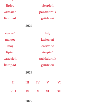
lipiec
sierpień
wrzesień
październik
listopad
grudzień
2024
styczeń
luty
marzec
kwiecień
maj
czerwiec
lipiec
sierpień
wrzesień
październik
listopad
grudzień
2023
II
III
IV
V
VI
I
VIII
IX
X
XI
XII
2022