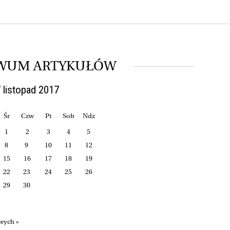
WUM ARTYKUŁÓW
 listopad 2017
Śr
Czw
Pt
Sob
Ndz
1
2
3
4
5
8
9
10
11
12
15
16
17
18
19
22
23
24
25
26
29
30
wych »