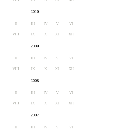
2010
II
III
IV
V
VI
I
VIII
IX
X
XI
XII
2009
II
III
IV
V
VI
I
VIII
IX
X
XI
XII
2008
II
III
IV
V
VI
I
VIII
IX
X
XI
XII
2007
II
III
IV
V
VI