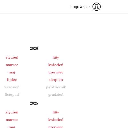
Logowanie
2026
styczeń
luty
marzec
kwiecień
maj
czerwiec
lipiec
sierpień
wrzesień
październik
listopad
grudzień
2025
styczeń
luty
marzec
kwiecień
maj
czerwiec