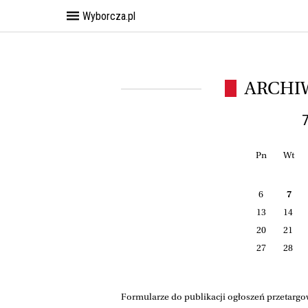
Wyborcza.pl
ARCHI
7
Pn
Wt
6
7
13
14
20
21
27
28
Formularze do publikacji ogłoszeń przetargo