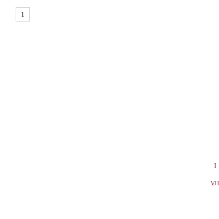
1
I
VI