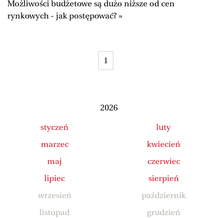
Możliwości budżetowe są dużo niższe od cen
Duży Format
Wysokie Obcasy
rynkowych - jak postępować? »
Ale Historia
Magazyn Świąteczny
Tylko Zdrowie
The Wall Street Journal
1
Jutronauci
Osiem Dziewięć
Tech
Wiadomości
Serwisy lokalne
Inne serwisy
2026
styczeń
luty
marzec
kwiecień
maj
czerwiec
lipiec
sierpień
wrzesień
październik
listopad
grudzień