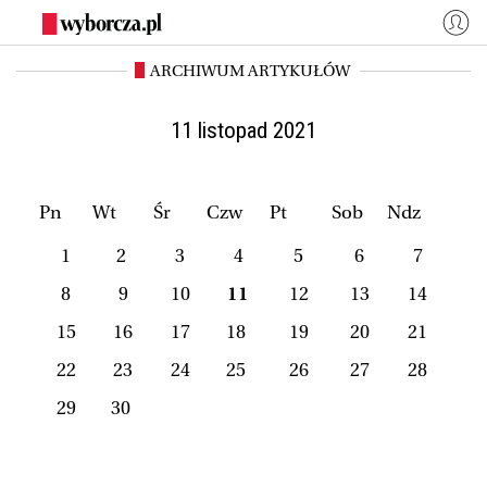
ARCHIWUM ARTYKUŁÓW
WYBORCZA.PL
Zaloguj się
Kraj
Świat
11 listopad 2021
Kultura
Miasta
Wyborcza.biz
Co jest grane24
Pn
Wt
Śr
Czw
Pt
Sob
Ndz
Nauka
Opinie
1
2
3
4
5
6
7
Magazyny
BIQdata
8
9
10
11
12
13
14
Jutronauci
Osiem Dziewięć
15
16
17
18
19
20
21
Więcej
22
23
24
25
26
27
28
29
30
NASZE SERWISY
Wyborcza.biz
Nauka