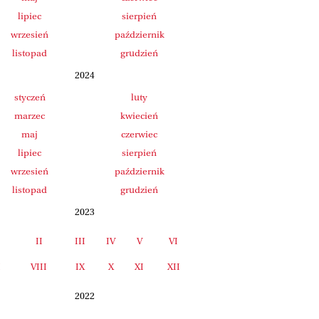
lipiec
sierpień
wrzesień
październik
listopad
grudzień
2024
styczeń
luty
marzec
kwiecień
maj
czerwiec
lipiec
sierpień
wrzesień
październik
listopad
grudzień
2023
II
III
IV
V
VI
I
VIII
IX
X
XI
XII
2022