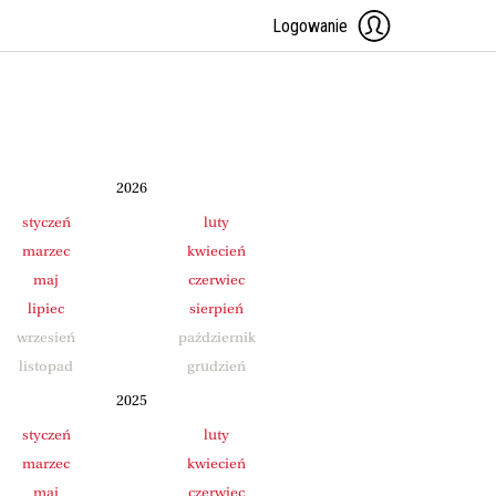
Logowanie
2026
styczeń
luty
marzec
kwiecień
maj
czerwiec
lipiec
sierpień
wrzesień
październik
listopad
grudzień
2025
styczeń
luty
marzec
kwiecień
maj
czerwiec