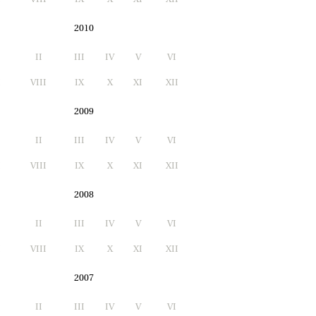
2010
II
III
IV
V
VI
I
VIII
IX
X
XI
XII
2009
II
III
IV
V
VI
I
VIII
IX
X
XI
XII
2008
II
III
IV
V
VI
I
VIII
IX
X
XI
XII
2007
II
III
IV
V
VI