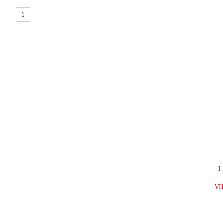
1
I
VI