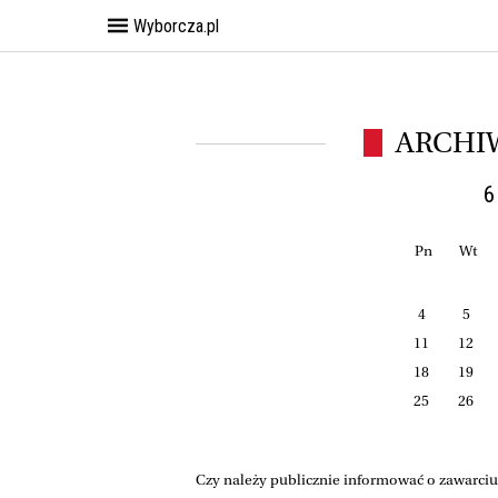
Wyborcza.pl
ARCHI
6
Pn
Wt
4
5
11
12
18
19
25
26
Czy należy publicznie informować o zawarciu