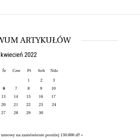
WUM ARTYKUŁÓW
 kwiecień 2022
Śr
Czw
Pt
Sob
Ndz
1
2
3
6
7
8
9
10
13
14
15
16
17
20
21
22
23
24
27
28
29
30
 umowy na zamówienie poniżej 130.000 zł? »