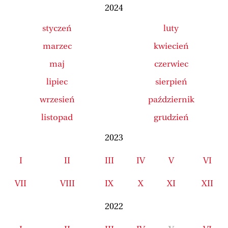
2024
styczeń
luty
marzec
kwiecień
maj
czerwiec
lipiec
sierpień
wrzesień
październik
listopad
grudzień
2023
I
II
III
IV
V
VI
VII
VIII
IX
X
XI
XII
2022