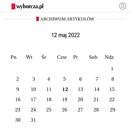
ARCHIWUM ARTYKUŁÓW
WYBORCZA.PL
Zaloguj się
Kraj
Świat
12 maj 2022
Kultura
Miasta
Wyborcza.biz
Co jest grane24
Pn
Wt
Śr
Czw
Pt
Sob
Ndz
Nauka
Opinie
1
Magazyny
BIQdata
2
3
4
5
6
7
8
Jutronauci
Osiem Dziewięć
9
10
11
12
13
14
15
Więcej
16
17
18
19
20
21
22
23
24
25
26
27
28
29
NASZE SERWISY
30
31
Wyborcza.biz
Nauka