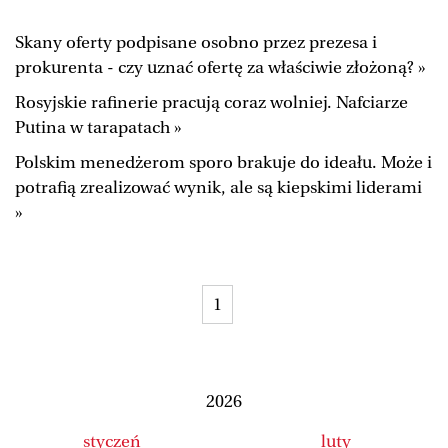
Duży Format
Wysokie Obcasy
Skany oferty podpisane osobno przez prezesa i
Ale Historia
Magazyn Świąteczny
prokurenta - czy uznać ofertę za właściwie złożoną? »
Tylko Zdrowie
The Wall Street Journal
Rosyjskie rafinerie pracują coraz wolniej. Nafciarze
Putina w tarapatach »
Jutronauci
Osiem Dziewięć
Polskim menedżerom sporo brakuje do ideału. Może i
Tech
Wiadomości
potrafią zrealizować wynik, ale są kiepskimi liderami
Serwisy lokalne
Inne serwisy
»
1
2026
styczeń
luty