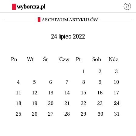
ARCHIWUM ARTYKUŁÓW
WYBORCZA.PL
Zaloguj się
Kraj
Świat
24 lipiec 2022
Kultura
Miasta
Wyborcza.biz
Co jest grane24
Pn
Wt
Śr
Czw
Pt
Sob
Ndz
Nauka
Opinie
1
2
3
Magazyny
BIQdata
4
5
6
7
8
9
10
Jutronauci
Osiem Dziewięć
11
12
13
14
15
16
17
Więcej
18
19
20
21
22
23
24
25
26
27
28
29
30
31
NASZE SERWISY
Wyborcza.biz
Nauka