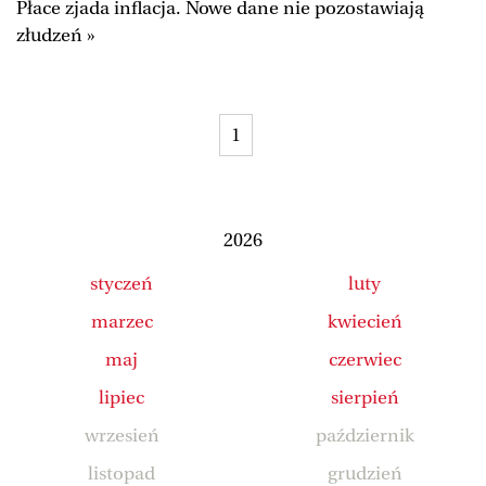
Płace zjada inflacja. Nowe dane nie pozostawiają
Duży Format
Wysokie Obcasy
złudzeń »
Ale Historia
Magazyn Świąteczny
Tylko Zdrowie
The Wall Street Journal
1
Jutronauci
Osiem Dziewięć
Tech
Wiadomości
Serwisy lokalne
Inne serwisy
2026
styczeń
luty
marzec
kwiecień
maj
czerwiec
lipiec
sierpień
wrzesień
październik
listopad
grudzień