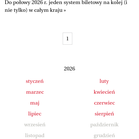
Do połowy 2026 r. jeden system biletowy na kolej (i
Duży Format
Wysokie Obcasy
nie tylko) w całym kraju »
Ale Historia
Magazyn Świąteczny
Tylko Zdrowie
The Wall Street Journal
1
Jutronauci
Osiem Dziewięć
Tech
Wiadomości
Serwisy lokalne
Inne serwisy
2026
styczeń
luty
marzec
kwiecień
maj
czerwiec
lipiec
sierpień
wrzesień
październik
listopad
grudzień