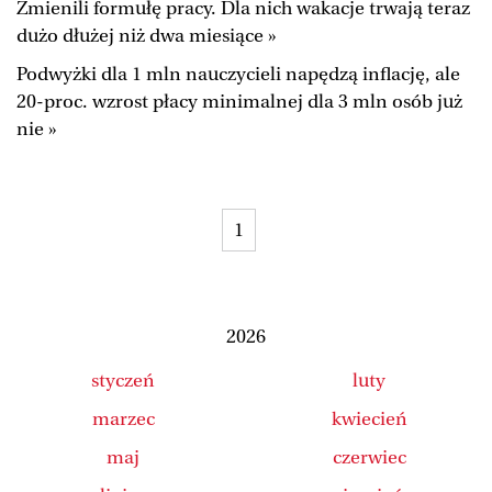
Zmienili formułę pracy. Dla nich wakacje trwają teraz
Duży Format
Wysokie Obcasy
dużo dłużej niż dwa miesiące »
Ale Historia
Magazyn Świąteczny
Podwyżki dla 1 mln nauczycieli napędzą inflację, ale
20-proc. wzrost płacy minimalnej dla 3 mln osób już
Tylko Zdrowie
The Wall Street Journal
nie »
Jutronauci
Osiem Dziewięć
Tech
Wiadomości
Serwisy lokalne
Inne serwisy
1
2026
styczeń
luty
marzec
kwiecień
maj
czerwiec