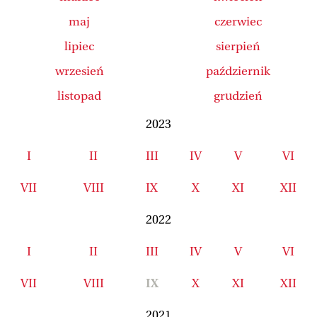
maj
czerwiec
lipiec
sierpień
wrzesień
październik
listopad
grudzień
2023
I
II
III
IV
V
VI
VII
VIII
IX
X
XI
XII
2022
I
II
III
IV
V
VI
VII
VIII
IX
X
XI
XII
2021