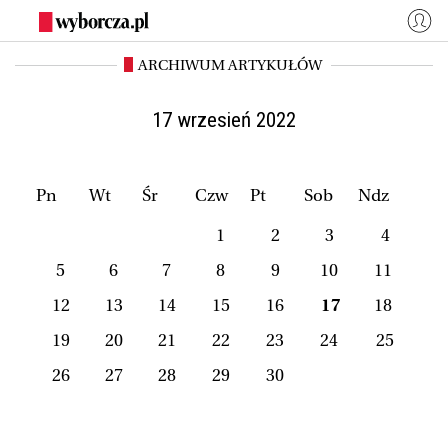
ARCHIWUM ARTYKUŁÓW
WYBORCZA.PL
Zaloguj się
Kraj
Świat
17 wrzesień 2022
Kultura
Miasta
Wyborcza.biz
Co jest grane24
Pn
Wt
Śr
Czw
Pt
Sob
Ndz
Nauka
Opinie
1
2
3
4
Magazyny
BIQdata
5
6
7
8
9
10
11
Jutronauci
Osiem Dziewięć
12
13
14
15
16
17
18
Więcej
19
20
21
22
23
24
25
26
27
28
29
30
NASZE SERWISY
Wyborcza.biz
Nauka