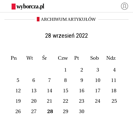
ARCHIWUM ARTYKUŁÓW
WYBORCZA.PL
Zaloguj się
Kraj
Świat
28 wrzesień 2022
Kultura
Miasta
Wyborcza.biz
Co jest grane24
Pn
Wt
Śr
Czw
Pt
Sob
Ndz
Nauka
Opinie
1
2
3
4
Magazyny
BIQdata
5
6
7
8
9
10
11
Jutronauci
Osiem Dziewięć
12
13
14
15
16
17
18
Więcej
19
20
21
22
23
24
25
26
27
28
29
30
NASZE SERWISY
Wyborcza.biz
Nauka