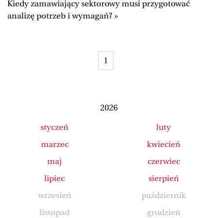
Kiedy zamawiający sektorowy musi przygotować
Duży Format
Wysokie Obcasy
analizę potrzeb i wymagań? »
Ale Historia
Magazyn Świąteczny
Tylko Zdrowie
The Wall Street Journal
1
Jutronauci
Osiem Dziewięć
Tech
Wiadomości
Serwisy lokalne
Inne serwisy
2026
styczeń
luty
marzec
kwiecień
maj
czerwiec
lipiec
sierpień
wrzesień
październik
listopad
grudzień