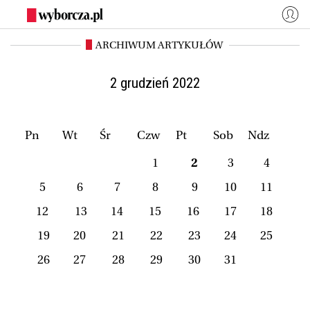
ARCHIWUM ARTYKUŁÓW
WYBORCZA.PL
Zaloguj się
Kraj
Świat
2 grudzień 2022
Kultura
Miasta
Wyborcza.biz
Co jest grane24
Pn
Wt
Śr
Czw
Pt
Sob
Ndz
Nauka
Opinie
1
2
3
4
Magazyny
BIQdata
5
6
7
8
9
10
11
Jutronauci
Osiem Dziewięć
12
13
14
15
16
17
18
Więcej
19
20
21
22
23
24
25
26
27
28
29
30
31
NASZE SERWISY
Wyborcza.biz
Nauka