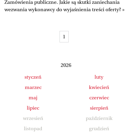
Zamówienia publiczne. Jakie są skutki zaniechania
Duży Format
Wysokie Obcasy
wezwania wykonawcy do wyjaśnienia treści oferty? »
Ale Historia
Magazyn Świąteczny
Tylko Zdrowie
The Wall Street Journal
1
Jutronauci
Osiem Dziewięć
Tech
Wiadomości
Serwisy lokalne
Inne serwisy
2026
styczeń
luty
marzec
kwiecień
maj
czerwiec
lipiec
sierpień
wrzesień
październik
listopad
grudzień