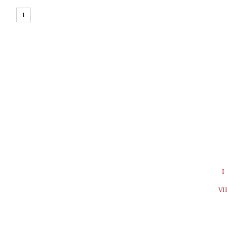
1
I
VI