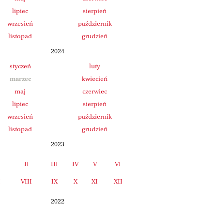
lipiec
sierpień
wrzesień
październik
listopad
grudzień
2024
styczeń
luty
marzec
kwiecień
maj
czerwiec
lipiec
sierpień
wrzesień
październik
listopad
grudzień
2023
II
III
IV
V
VI
I
VIII
IX
X
XI
XII
2022