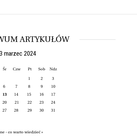
WUM ARTYKUŁÓW
3 marzec 2024
Śr
Czw
Pt
Sob
Ndz
1
2
3
6
7
8
9
10
13
14
15
16
17
20
21
22
23
24
27
28
29
30
31
e - co warto wiedzieć »