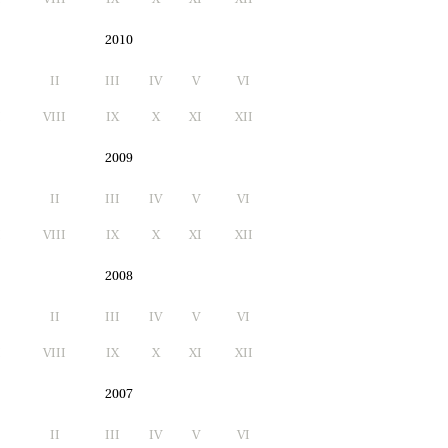
2010
II
III
IV
V
VI
I
VIII
IX
X
XI
XII
2009
II
III
IV
V
VI
I
VIII
IX
X
XI
XII
2008
II
III
IV
V
VI
I
VIII
IX
X
XI
XII
2007
II
III
IV
V
VI