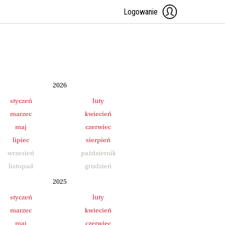
Logowanie
2026
styczeń
luty
marzec
kwiecień
maj
czerwiec
lipiec
sierpień
wrzesień
październik
listopad
grudzień
2025
styczeń
luty
marzec
kwiecień
maj
czerwiec