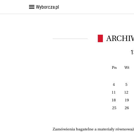
Wyborcza.pl
ARCHI
1
Pn
Wt
4
5
11
12
18
19
25
26
Zamówienia bagatelne a materiały równoważn