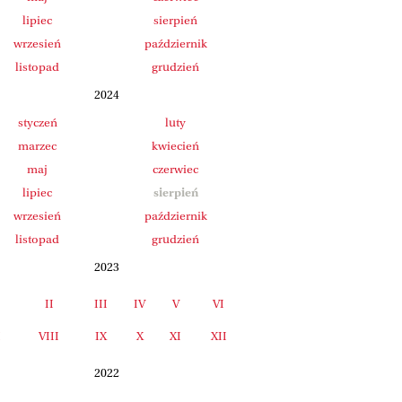
lipiec
sierpień
wrzesień
październik
listopad
grudzień
2024
styczeń
luty
marzec
kwiecień
maj
czerwiec
lipiec
sierpień
wrzesień
październik
listopad
grudzień
2023
II
III
IV
V
VI
I
VIII
IX
X
XI
XII
2022