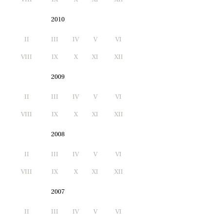
2010
II
III
IV
V
VI
I
VIII
IX
X
XI
XII
2009
II
III
IV
V
VI
I
VIII
IX
X
XI
XII
2008
II
III
IV
V
VI
I
VIII
IX
X
XI
XII
2007
II
III
IV
V
VI