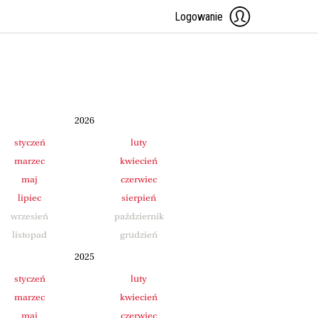
Logowanie
2026
styczeń
luty
marzec
kwiecień
maj
czerwiec
lipiec
sierpień
wrzesień
październik
listopad
grudzień
2025
styczeń
luty
marzec
kwiecień
maj
czerwiec