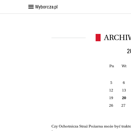
Wyborcza.pl
ARCHI
2
Pn
Wt
5
6
12
13
19
20
26
27
Czy Ochotnicza Straż Pożarna może być trakt
»