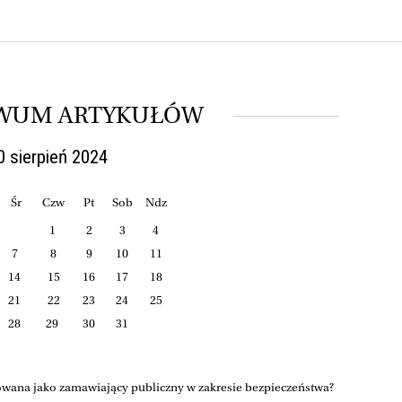
WUM ARTYKUŁÓW
0 sierpień 2024
Śr
Czw
Pt
Sob
Ndz
1
2
3
4
7
8
9
10
11
14
15
16
17
18
21
22
23
24
25
28
29
30
31
owana jako zamawiający publiczny w zakresie bezpieczeństwa?