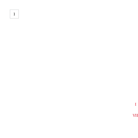
1
I
VI