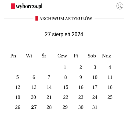
ARCHIWUM ARTYKUŁÓW
WYBORCZA.PL
Zaloguj się
Kraj
Świat
27 sierpień 2024
Kultura
Miasta
Wyborcza.biz
Co jest grane24
Pn
Wt
Śr
Czw
Pt
Sob
Ndz
Nauka
Opinie
1
2
3
4
Magazyny
BIQdata
5
6
7
8
9
10
11
Jutronauci
Osiem Dziewięć
12
13
14
15
16
17
18
Więcej
19
20
21
22
23
24
25
26
27
28
29
30
31
NASZE SERWISY
Wyborcza.biz
Nauka