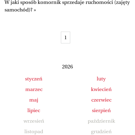
W jaki sposób komornik sprzedaje ruchomości (zajęty
Duży Format
Wysokie Obcasy
samochód)? »
Ale Historia
Magazyn Świąteczny
Tylko Zdrowie
The Wall Street Journal
1
Jutronauci
Osiem Dziewięć
Tech
Wiadomości
Serwisy lokalne
Inne serwisy
2026
styczeń
luty
marzec
kwiecień
maj
czerwiec
lipiec
sierpień
wrzesień
październik
listopad
grudzień