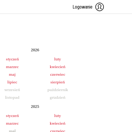
Logowanie
2026
styczeń
luty
marzec
kwiecień
maj
czerwiec
lipiec
sierpień
wrzesień
październik
listopad
grudzień
2025
styczeń
luty
marzec
kwiecień
maj
czerwiec