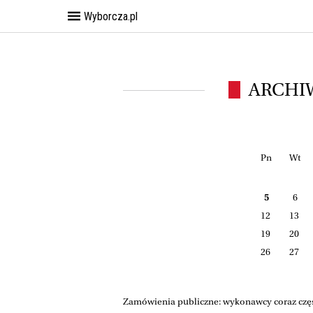
Wyborcza.pl
ARCHI
Pn
Wt
5
6
12
13
19
20
26
27
Zamówienia publiczne: wykonawcy coraz częś