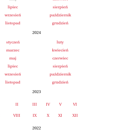
lipiec
sierpień
wrzesień
październik
listopad
grudzień
2024
styczeń
luty
marzec
kwiecień
maj
czerwiec
lipiec
sierpień
wrzesień
październik
listopad
grudzień
2023
II
III
IV
V
VI
I
VIII
IX
X
XI
XII
2022