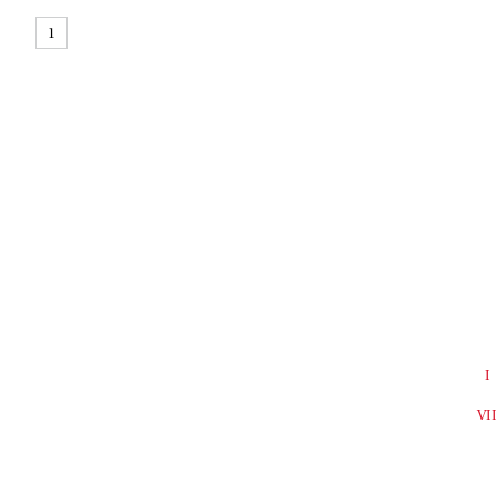
1
I
VI