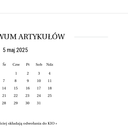
WUM ARTYKUŁÓW
5 maj 2025
Śr
Czw
Pt
Sob
Ndz
1
2
3
4
7
8
9
10
11
14
15
16
17
18
21
22
23
24
25
28
29
30
31
ciej składają odwołania do KIO »