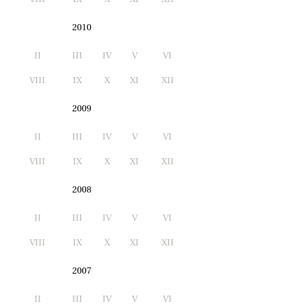
2010
II
III
IV
V
VI
I
VIII
IX
X
XI
XII
2009
II
III
IV
V
VI
I
VIII
IX
X
XI
XII
2008
II
III
IV
V
VI
I
VIII
IX
X
XI
XII
2007
II
III
IV
V
VI