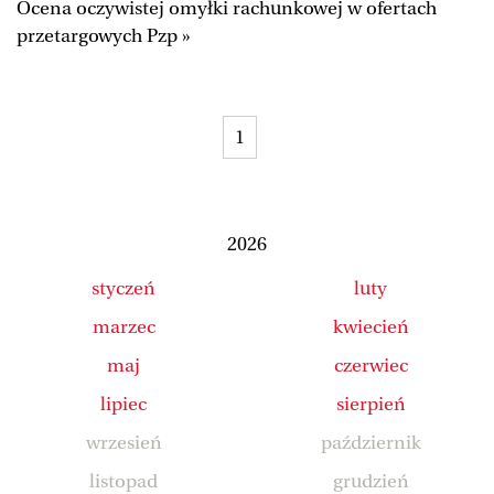
Ocena oczywistej omyłki rachunkowej w ofertach
Duży Format
Wysokie Obcasy
przetargowych Pzp »
Ale Historia
Magazyn Świąteczny
Tylko Zdrowie
The Wall Street Journal
1
Jutronauci
Osiem Dziewięć
Tech
Wiadomości
Serwisy lokalne
Inne serwisy
2026
styczeń
luty
marzec
kwiecień
maj
czerwiec
lipiec
sierpień
wrzesień
październik
listopad
grudzień