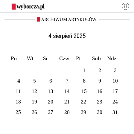
ARCHIWUM ARTYKUŁÓW
WYBORCZA.PL
Zaloguj się
Kraj
Świat
4 sierpień 2025
Kultura
Miasta
Wyborcza.biz
Co jest grane24
Pn
Wt
Śr
Czw
Pt
Sob
Ndz
Nauka
Opinie
1
2
3
Magazyny
BIQdata
4
5
6
7
8
9
10
Jutronauci
Osiem Dziewięć
11
12
13
14
15
16
17
Więcej
18
19
20
21
22
23
24
25
26
27
28
29
30
31
NASZE SERWISY
Wyborcza.biz
Nauka