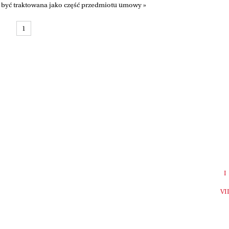
a być traktowana jako część przedmiotu umowy »
1
I
VI