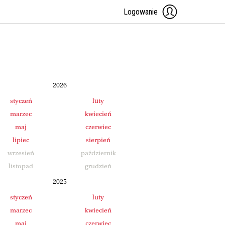
Logowanie
2026
styczeń
luty
marzec
kwiecień
maj
czerwiec
lipiec
sierpień
wrzesień
październik
listopad
grudzień
2025
styczeń
luty
marzec
kwiecień
maj
czerwiec