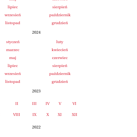
lipiec
sierpień
wrzesień
październik
listopad
grudzień
2024
styczeń
luty
marzec
kwiecień
maj
czerwiec
lipiec
sierpień
wrzesień
październik
listopad
grudzień
2023
II
III
IV
V
VI
I
VIII
IX
X
XI
XII
2022