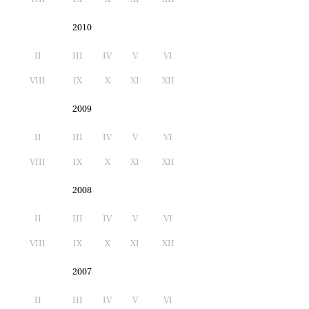
2010
II
III
IV
V
VI
I
VIII
IX
X
XI
XII
2009
II
III
IV
V
VI
I
VIII
IX
X
XI
XII
2008
II
III
IV
V
VI
I
VIII
IX
X
XI
XII
2007
II
III
IV
V
VI