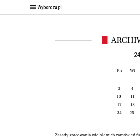
Wyborcza.pl
ARCHI
24
Pn
Wt
3
4
10
11
17
18
24
25
Zasady szacowania wieloletnich zamówień fi