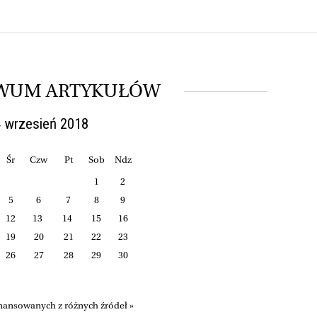
WUM ARTYKUŁÓW
 wrzesień 2018
Śr
Czw
Pt
Sob
Ndz
1
2
5
6
7
8
9
12
13
14
15
16
19
20
21
22
23
26
27
28
29
30
nansowanych z różnych źródeł »