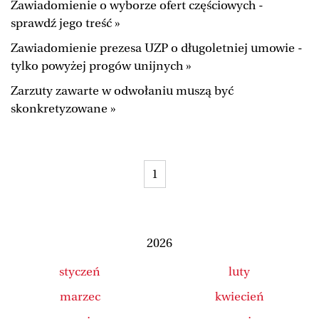
Zawiadomienie o wyborze ofert częściowych -
Duży Format
Wysokie Obcasy
sprawdź jego treść »
Ale Historia
Magazyn Świąteczny
Zawiadomienie prezesa UZP o długoletniej umowie -
tylko powyżej progów unijnych »
Tylko Zdrowie
The Wall Street Journal
Zarzuty zawarte w odwołaniu muszą być
Jutronauci
Osiem Dziewięć
skonkretyzowane »
Tech
Wiadomości
Serwisy lokalne
Inne serwisy
1
2026
styczeń
luty
marzec
kwiecień