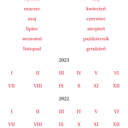
marzec
kwiecień
maj
czerwiec
lipiec
sierpień
wrzesień
październik
listopad
grudzień
2023
I
II
III
IV
V
VI
VII
VIII
IX
X
XI
XII
2022
I
II
III
IV
V
VI
VII
VIII
IX
X
XI
XII