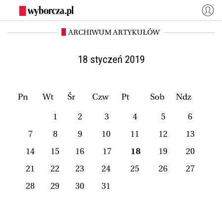
ARCHIWUM ARTYKUŁÓW
WYBORCZA.PL
Zaloguj się
Kraj
Świat
18 styczeń 2019
Kultura
Miasta
Wyborcza.biz
Co jest grane24
Pn
Wt
Śr
Czw
Pt
Sob
Ndz
Nauka
Opinie
1
2
3
4
5
6
Magazyny
BIQdata
7
8
9
10
11
12
13
Jutronauci
Osiem Dziewięć
14
15
16
17
18
19
20
Więcej
21
22
23
24
25
26
27
28
29
30
31
NASZE SERWISY
Wyborcza.biz
Nauka