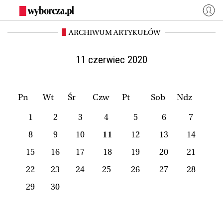
ARCHIWUM ARTYKUŁÓW
WYBORCZA.PL
Zaloguj się
Kraj
Świat
11 czerwiec 2020
Kultura
Miasta
Wyborcza.biz
Co jest grane24
Pn
Wt
Śr
Czw
Pt
Sob
Ndz
Nauka
Opinie
1
2
3
4
5
6
7
Magazyny
BIQdata
8
9
10
11
12
13
14
Jutronauci
Osiem Dziewięć
15
16
17
18
19
20
21
Więcej
22
23
24
25
26
27
28
29
30
NASZE SERWISY
Wyborcza.biz
Nauka