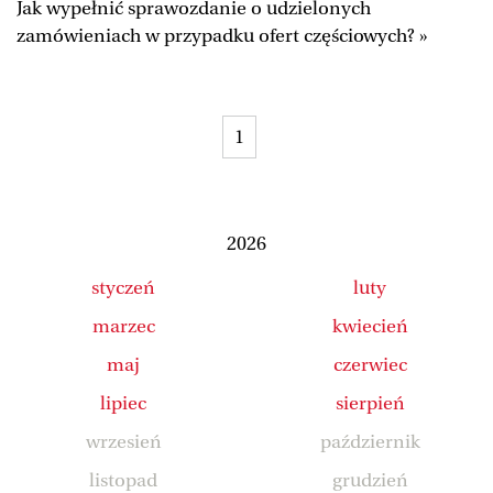
Jak wypełnić sprawozdanie o udzielonych
Duży Format
Wysokie Obcasy
zamówieniach w przypadku ofert częściowych? »
Ale Historia
Magazyn Świąteczny
Tylko Zdrowie
The Wall Street Journal
1
Jutronauci
Osiem Dziewięć
Tech
Wiadomości
Serwisy lokalne
Inne serwisy
2026
styczeń
luty
marzec
kwiecień
maj
czerwiec
lipiec
sierpień
wrzesień
październik
listopad
grudzień