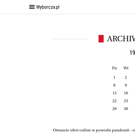
Wyborcza.pl
ARCHI
19
Pn
Wt
1
2
8
9
15
16
22
23
29
30
Otwarcie ofert online w powodu pandemii - 