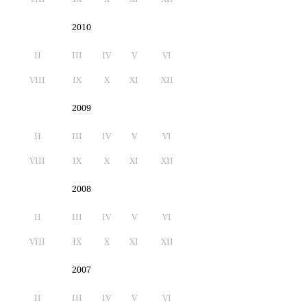
2010
II
III
IV
V
VI
I
VIII
IX
X
XI
XII
2009
II
III
IV
V
VI
I
VIII
IX
X
XI
XII
2008
II
III
IV
V
VI
I
VIII
IX
X
XI
XII
2007
II
III
IV
V
VI