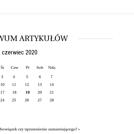
WUM ARTYKUŁÓW
 czerwiec 2020
Śr
Czw
Pt
Sob
Ndz
3
4
5
6
7
10
11
12
13
14
17
18
19
20
21
24
25
26
27
28
obowiązek czy uprawnienie zamawiającego? »