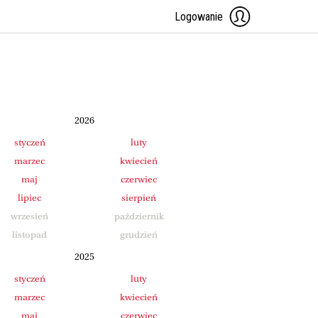
Logowanie
2026
styczeń
luty
marzec
kwiecień
maj
czerwiec
lipiec
sierpień
wrzesień
październik
listopad
grudzień
2025
styczeń
luty
marzec
kwiecień
maj
czerwiec