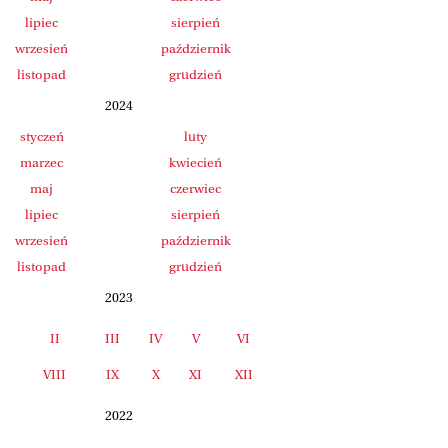
lipiec
sierpień
wrzesień
październik
listopad
grudzień
2024
styczeń
luty
marzec
kwiecień
maj
czerwiec
lipiec
sierpień
wrzesień
październik
listopad
grudzień
2023
II
III
IV
V
VI
I
VIII
IX
X
XI
XII
2022