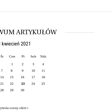
WUM ARTYKUŁÓW
 kwiecień 2021
Śr
Czw
Pt
Sob
Ndz
1
2
3
4
7
8
9
10
11
14
15
16
17
18
21
22
23
24
25
28
29
30
teria oceny ofert »