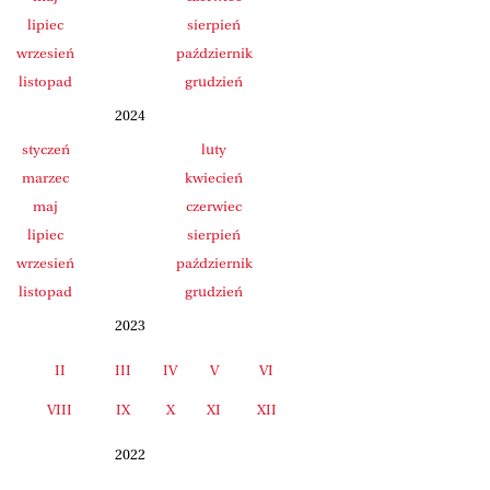
lipiec
sierpień
wrzesień
październik
listopad
grudzień
2024
styczeń
luty
marzec
kwiecień
maj
czerwiec
lipiec
sierpień
wrzesień
październik
listopad
grudzień
2023
II
III
IV
V
VI
I
VIII
IX
X
XI
XII
2022