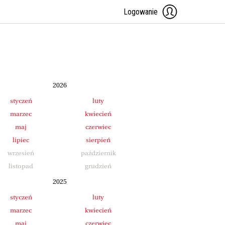
Logowanie
2026
styczeń
luty
marzec
kwiecień
maj
czerwiec
lipiec
sierpień
wrzesień
październik
listopad
grudzień
2025
styczeń
luty
marzec
kwiecień
maj
czerwiec