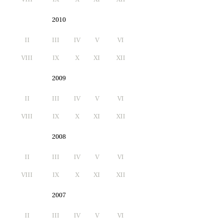
2010
II
III
IV
V
VI
I
VIII
IX
X
XI
XII
2009
II
III
IV
V
VI
I
VIII
IX
X
XI
XII
2008
II
III
IV
V
VI
I
VIII
IX
X
XI
XII
2007
II
III
IV
V
VI