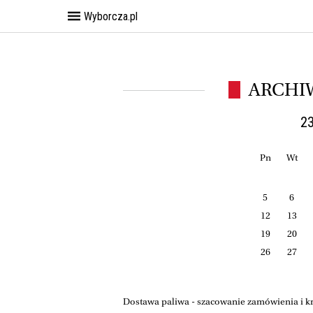
Wyborcza.pl
ARCHI
23
Pn
Wt
5
6
12
13
19
20
26
27
Dostawa paliwa - szacowanie zamówienia i kry