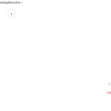
zedsiębiorców »
1
I
VI