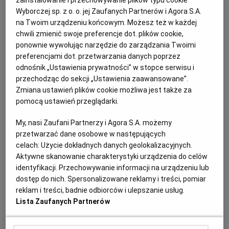
zainstalowanie i przechowywanie plików typu cookie
wtedy, gdy przedmiot zamówienia "jest
Wyborczej sp. z o. o. jej Zaufanych Partnerów i Agora S.A.
powszechnie dostępny oraz ma ustalone standardy
na Twoim urządzeniu końcowym. Możesz też w każdej
chwili zmienić swoje preferencje dot. plików cookie,
jakościowe". Bardzo znacząco ogranicza to zakres
ponownie wywołując narzędzie do zarządzania Twoimi
przypadków, w których zamawiający będzie mógł
preferencjami dot. przetwarzania danych poprzez
kierować się tylko ceną i znacznie wykracza poza
odnośnik „Ustawienia prywatności” w stopce serwisu i
postulaty zawarte w pierwotnych projektach zmian
przechodząc do sekcji „Ustawienia zaawansowane”.
Zmiana ustawień plików cookie możliwa jest także za
ustawy Pzp. Posłużono się tutaj pojęciami
pomocą ustawień przeglądarki.
obecnymi już w ustawie Pzp - w art. 70, gdzie służą
do opisania okoliczności zastosowania trybu
My, nasi Zaufani Partnerzy i Agora S.A. możemy
przetwarzać dane osobowe w następujących
zapytania o cenę (różnica sprowadza się w
celach:
Użycie dokładnych danych geolokalizacyjnych.
zasadzie do objęcia nimi tutaj wszelkich zamówień,
Aktywne skanowanie charakterystyki urządzenia do celów
a nie tylko usług i dostaw). Na gruncie art. 70
identyfikacji. Przechowywanie informacji na urządzeniu lub
ustawy Pzp (a także jego poprzednika z ustawy o
dostęp do nich. Spersonalizowane reklamy i treści, pomiar
reklam i treści, badnie odbiorców i ulepszanie usług.
zamówieniach publicznych) pojęcia te doczekały
Lista Zaufanych Partnerów
się już dość jednolitej interpretacji obecnej zarówno
w orzecznictwie, jak i piśmiennictwie, zgodnie z