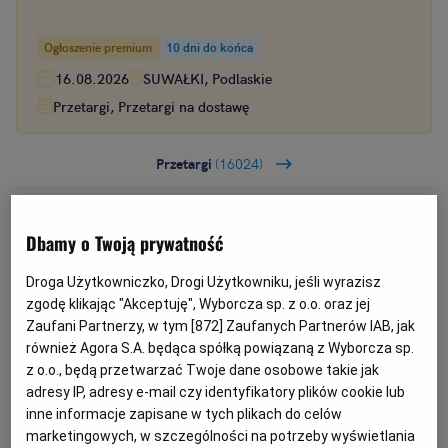
Ogłoszenie premium
10 dni do końca
16.08.2026
SUWAŁKI, Podlaskie
Przetargi, Przetargi na dostawę
Przetargi
(16024)
Kryteria oceny ofert
Dbamy o Twoją prywatność
Zapewne najistotniejsza zmiana ustawy Pzp w
Droga Użytkowniczko, Drogi Użytkowniku, jeśli wyrazisz
zgodę klikając "Akceptuję", Wyborcza sp. z o.o. oraz jej
omawianej nowelizacji dotyczy wprowadzenia
Zaufani Partnerzy, w tym [
872
] Zaufanych Partnerów IAB, jak
nowego ustępu 2a w art. 91. Dotąd przepisy
również Agora S.A. będąca spółką powiązaną z Wyborcza sp.
dawały zamawiającemu wybór: stosuje wyłącznie
z o.o., będą przetwarzać Twoje dane osobowe takie jak
kryterium ceny albo stosuje cenę oraz inne kryteria
adresy IP, adresy e-mail czy identyfikatory plików cookie lub
inne informacje zapisane w tych plikach do celów
(jedynie w kilku szczególnych przypadkach
marketingowych, w szczególności na potrzeby wyświetlania