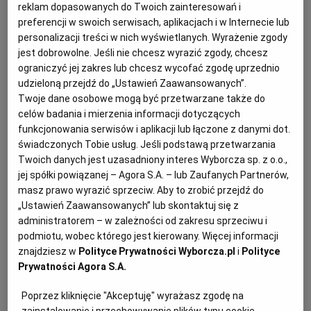
nakazano stosowanie jednego lub drugiego
reklam dopasowanych do Twoich zainteresowań i
rozwiązania). Nie było żadnych wytycznych w tym
preferencji w swoich serwisach, aplikacjach i w Internecie lub
personalizacji treści w nich wyświetlanych. Wyrażenie zgody
zakresie, poza zasadami wynikającymi z przepisów
jest dobrowolne. Jeśli nie chcesz wyrazić zgody, chcesz
o finansach publicznych. Obecnie wprowadzono
ograniczyć jej zakres lub chcesz wycofać zgodę uprzednio
zasadę, iż podstawowym rozwiązaniem w
udzieloną przejdź do „Ustawień Zaawansowanych”.
postępowaniach o zamówienie publiczne jest
Twoje dane osobowe mogą być przetwarzane także do
celów badania i mierzenia informacji dotyczących
stosowanie ceny wraz z innymi kryteriami
funkcjonowania serwisów i aplikacji lub łączone z danymi dot.
dotyczącymi przedmiotu zamówienia. Odstępstwo
świadczonych Tobie usług. Jeśli podstawą przetwarzania
od tej zasady poprzez kierowanie się wyłącznie
Twoich danych jest uzasadniony interes Wyborcza sp. z o.o.,
najniższą ceną będzie możliwe tylko w przypadku
jej spółki powiązanej – Agora S.A. – lub Zaufanych Partnerów,
masz prawo wyrazić sprzeciw. Aby to zrobić przejdź do
spełnienia łącznie dwóch określonych w przepisie
„Ustawień Zaawansowanych” lub skontaktuj się z
przesłanek.
administratorem – w zależności od zakresu sprzeciwu i
podmiotu, wobec którego jest kierowany. Więcej informacji
znajdziesz w
Polityce Prywatności Wyborcza.pl
i
Polityce
Pierwsza z tych przesłanek dotyczy wszystkich
Prywatności Agora S.A.
zamówień publicznych: stosowanie wyłącznie
Poprzez kliknięcie "Akceptuję" wyrażasz zgodę na
kryterium najniższej ceny jest dozwolone tylko