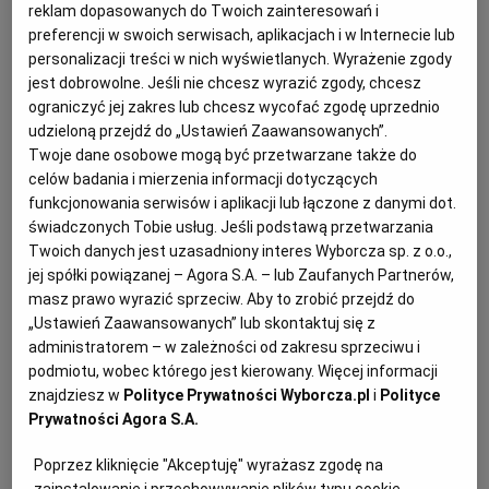
ust. 1, ponoszą solidarną odpowiedzialność za
reklam dopasowanych do Twoich zainteresowań i
wykonanie umowy i wniesienie zabezpieczenia
preferencji w swoich serwisach, aplikacjach i w Internecie lub
należytego wykonania umowy.
personalizacji treści w nich wyświetlanych. Wyrażenie zgody
jest dobrowolne. Jeśli nie chcesz wyrazić zgody, chcesz
ograniczyć jej zakres lub chcesz wycofać zgodę uprzednio
udzieloną przejdź do „Ustawień Zaawansowanych”.
Twoje dane osobowe mogą być przetwarzane także do
celów badania i mierzenia informacji dotyczących
funkcjonowania serwisów i aplikacji lub łączone z danymi dot.
świadczonych Tobie usług. Jeśli podstawą przetwarzania
Twoich danych jest uzasadniony interes Wyborcza sp. z o.o.,
jej spółki powiązanej – Agora S.A. – lub Zaufanych Partnerów,
masz prawo wyrazić sprzeciw. Aby to zrobić przejdź do
„Ustawień Zaawansowanych” lub skontaktuj się z
administratorem – w zależności od zakresu sprzeciwu i
podmiotu, wobec którego jest kierowany. Więcej informacji
znajdziesz w
Polityce Prywatności Wyborcza.pl
i
Polityce
Prywatności Agora S.A.
Poprzez kliknięcie "Akceptuję" wyrażasz zgodę na