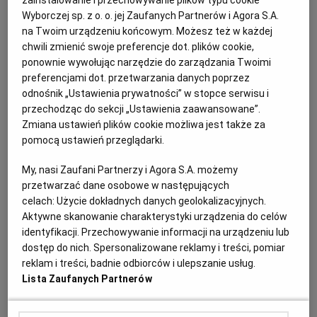
zainstalowanie i przechowywanie plików typu cookie
Wyborczej sp. z o. o. jej Zaufanych Partnerów i Agora S.A.
na Twoim urządzeniu końcowym. Możesz też w każdej
Kup tańsze mieszkanie od komornika:
Licytacje
chwili zmienić swoje preferencje dot. plików cookie,
komornicze z całej Polski
ponownie wywołując narzędzie do zarządzania Twoimi
preferencjami dot. przetwarzania danych poprzez
odnośnik „Ustawienia prywatności” w stopce serwisu i
Art. 142. 1. Umowę zawiera się na czas
przechodząc do sekcji „Ustawienia zaawansowane”.
oznaczony.
Zmiana ustawień plików cookie możliwa jest także za
pomocą ustawień przeglądarki.
My, nasi Zaufani Partnerzy i Agora S.A. możemy
2. Zamawiający może zawrzeć umowę, której
przetwarzać dane osobowe w następujących
przedmiotem są świadczenia okresowe lub ciągłe,
celach:
Użycie dokładnych danych geolokalizacyjnych.
na okres dłuższy niż 4 lata, jeżeli wykonanie
Aktywne skanowanie charakterystyki urządzenia do celów
zamówienia w dłuższym okresie spowoduje
identyfikacji. Przechowywanie informacji na urządzeniu lub
dostęp do nich. Spersonalizowane reklamy i treści, pomiar
oszczędności kosztów realizacji zamówienia w
reklam i treści, badnie odbiorców i ulepszanie usług.
stosunku do okresu czteroletniego lub jest to
Lista Zaufanych Partnerów
uzasadnione zdolnościami płatniczymi
zamawiającego lub zakresem planowanych