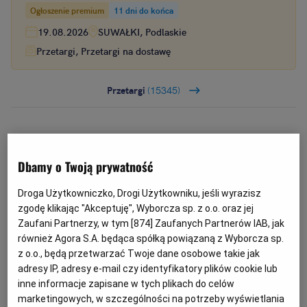
Ogłoszenie premium
11 dni do końca
19.08.2026
SUWAŁKI, Podlaskie
Przetargi, Przetargi na dostawę
Przetargi
(15345)
2. (uchylony).
Dbamy o Twoją prywatność
3. Umowa podlega unieważnieniu w części
Droga Użytkowniczko, Drogi Użytkowniku, jeśli wyrazisz
wykraczającej poza określenie przedmiotu
zgodę klikając "Akceptuję", Wyborcza sp. z o.o. oraz jej
zamówienia zawarte w specyfikacji istotnych
Zaufani Partnerzy, w tym [
874
] Zaufanych Partnerów IAB, jak
warunków zamówienia.
również Agora S.A. będąca spółką powiązaną z Wyborcza sp.
z o.o., będą przetwarzać Twoje dane osobowe takie jak
adresy IP, adresy e-mail czy identyfikatory plików cookie lub
inne informacje zapisane w tych plikach do celów
Art. 141. Wykonawcy, o których mowa w art. 23
marketingowych, w szczególności na potrzeby wyświetlania