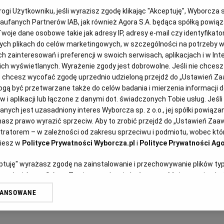
gi Użytkowniku, jeśli wyrazisz zgodę klikając "Akceptuję", Wyborcza sp.
Zaufanych Partnerów IAB, jak również Agora S.A. będąca spółką powią
woje dane osobowe takie jak adresy IP, adresy e-mail czy identyfikator
ych plikach do celów marketingowych, w szczególności na potrzeby w
zainteresowań i preferencji w swoich serwisach, aplikacjach i w Inte
 nich wyświetlanych. Wyrażenie zgody jest dobrowolne. Jeśli nie chces
lub chcesz wycofać zgodę uprzednio udzieloną przejdź do „Ustawień 
ą być przetwarzane także do celów badania i mierzenia informacji 
 publicznych (PZP), Dział III:
 i aplikacji lub łączone z danymi dot. świadczonych Tobie usług. Jeśl
ych jest uzasadniony interes Wyborcza sp. z o.o., jej spółki powiązane
, Rozdział 1: Umowy ramowe,
asz prawo wyrazić sprzeciw. Aby to zrobić przejdź do „Ustawień Za
stem zakupów, Rozdział 3: Konkurs,
stratorem – w zależności od zakresu sprzeciwu i podmiotu, wobec któr
ziesz w
Polityce Prywatności Wyborcza.pl
i
Polityce Prywatności Ago
mówień przez koncesjonariuszy
eptuję" wyrażasz zgodę na zainstalowanie i przechowywanie plików ty
ał 4a: Zamówienia w dziedzinach
artnerów i Agora S.A. na Twoim urządzeniu końcowym. Możesz też w każ
wa, Rozdział 5: Zamówienia
plików cookie, ponownie wywołując narzędzie do zarządzania Twoimi p
WANSOWANE
oprzez odnośnik „Ustawienia prywatności” w stopce serwisu i przecho
ne”. Zmiana ustawień plików cookie możliwa jest także za pomocą us