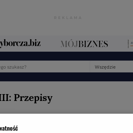
Wszędzie
II: Przepisy
watność