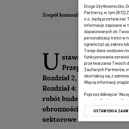
Droga Użytkowniczko, Dro
Partnerzy, w tym [
872
] 
Zespół komunikaty.pl
o.o., będą przetwarzać T
informacje zapisane w t
dopasowanych do Twoich 
personalizacji treści w
ograniczyć jej zakres 
U
Twoje dane osobowe mog
stawa Prawo zamówień
funkcjonowania serwisów
przetwarzania Twoich dan
Przepisy szczególne
Zaufanych Partnerów, m
Rozdział 2, Dynamiczny sy
skontaktuj się z admini
Więcej informacji znajd
Rozdział 4: Udzielanie za
Poprzez kliknięcie "Akc
robót budowlanych, Rozdzi
z o. o. jej Zaufanych P
obronności i bezpieczeńst
swoje preferencje dot. 
USTAWIENIA ZAA
przetwarzania danych p
sektorowe
„Ustawienia zaawansowa