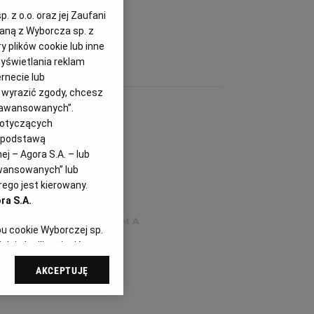
 z o.o. oraz jej Zaufani
zaną z Wyborcza sp. z
y plików cookie lub inne
yświetlania reklam
rnecie lub
z wyrazić zgody, chcesz
Zaawansowanych”.
dotyczących
i podstawą
j – Agora S.A. – lub
awansowanych” lub
ego jest kierowany.
ra S.A.
pu cookie Wyborczej sp.
dej chwili zmienić
referencjami dot.
AKCEPTUJĘ
dząc do sekcji
tawień przeglądarki.