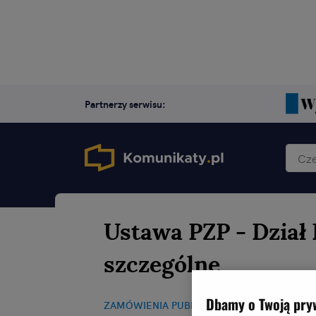
Partnerzy serwisu:
Ustawa PZP - Dział I
szczególne
Dbamy o Twoją pry
ZAMÓWIENIA PUBLICZNE
21.05.2015, 13:15