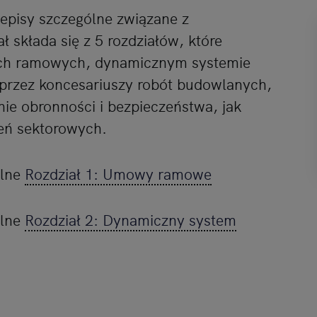
erzy i Agora S.A. możemy przetwarzać dane osobowe w następujących
zepisy szczególne związane z
kalizacyjnych. Aktywne skanowanie charakterystyki urządzenia do cel
 składa się z 5 rozdziałów, które
ji na urządzeniu lub dostęp do nich. Spersonalizowane reklamy i treśc
rców i ulepszanie usług.
Lista Zaufanych Partnerów
ach ramowych, dynamicznym systemie
przez koncesariuszy robót budowlanych,
nie obronności i bezpieczeństwa, jak
eń sektorowych.
ólne
Rozdział 1: Umowy ramowe
ólne
Rozdział 2: Dynamiczny system