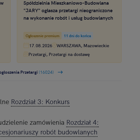
 w
Spółdzielnia Mieszkaniowo-Budowlana
"JARY" ogłasza przetargi nieograniczone
na wykonanie robót i usług budowlanych
Ogłoszenie premium
11 dni do końca
17.08.2026
WARSZAWA, Mazowieckie
Przetargi, Przetargi na dostawę
ogłoszenia Przetargi
(16024)
ólne
Rozdział 3: Konkurs
 udzielenie zamówienia
Rozdział 4:
cesjonariuszy robót budowlanych