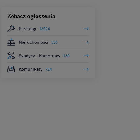
 celach:
Użycie
ów identyfikacji.
Zobacz ogłoszenia
i, pomiar reklam i
Przetargi
16024
Nieruchomości
535
Syndycy i Komornicy
168
Komunikaty
724