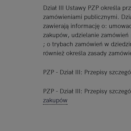
My, nasi Zaufani Partn
Dział III Ustawy PZP określa pr
dokładnych danych geolo
zamówieniami publicznymi. Dział
Przechowywanie informac
treści, badnie odbio
zawierają informację o: umow
zakupów, udzielanie zamówień 
; o trybach zamówień w dziedzi
również określa zasady zamówi
PZP - Dział III: Przepisy szczeg
PZP - Dział III: Przepisy szczeg
zakupów