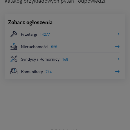
katalog przykładowych pytań i odpowiedzi.
Zobacz ogłoszenia
Przetargi
14277
Nieruchomości
525
Syndycy i Komornicy
168
Komunikaty
714