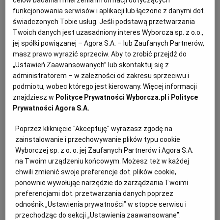
poprawią bezpieczeństwo pracy,
celów badania i mierzenia informacji dotyczących
funkcjonowania serwisów i aplikacji lub łączone z danymi dot.
świadczonych Tobie usług. Jeśli podstawą przetwarzania
zmniejszą zagrożenie wypadkami przy pracy lub
Twoich danych jest uzasadniony interes Wyborcza sp. z o.o.,
jej spółki powiązanej – Agora S.A. – lub Zaufanych Partnerów,
chorobami zawodowymi,
masz prawo wyrazić sprzeciw. Aby to zrobić przejdź do
„Ustawień Zaawansowanych” lub skontaktuj się z
administratorem – w zależności od zakresu sprzeciwu i
zredukują niekorzystne oddziaływanie
podmiotu, wobec którego jest kierowany. Więcej informacji
szkodliwych czynników w pracy.
znajdziesz w
Polityce Prywatności Wyborcza.pl
i
Polityce
Prywatności Agora S.A.
Poprzez kliknięcie "Akceptuję" wyrażasz zgodę na
Wnioski o dofinansowanie można już
zainstalowanie i przechowywanie plików typu cookie
składać
Wyborczej sp. z o. o. jej Zaufanych Partnerów i Agora S.A.
na Twoim urządzeniu końcowym. Możesz też w każdej
Wnioski można składać do 24 marca. Projekt musi
chwili zmienić swoje preferencje dot. plików cookie,
ponownie wywołując narzędzie do zarządzania Twoimi
obejmować działania inwestycyjne, które dotyczą
preferencjami dot. przetwarzania danych poprzez
poprawy warunków pracy. Może też zawierać
odnośnik „Ustawienia prywatności” w stopce serwisu i
działania doradcze po realizacji inwestycji (np.
przechodząc do sekcji „Ustawienia zaawansowane”.