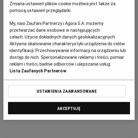
opracowanie oceny ryzyka), ale nie można ubiegać
Zmiana ustawień plików cookie możliwa jest także za
pomocą ustawień przeglądarki.
się o środki wyłącznie na działania doradcze.
My, nasi Zaufani Partnerzy i Agora S.A. możemy
przetwarzać dane osobowe w następujących
celach:
Użycie dokładnych danych geolokalizacyjnych.
Aktywne skanowanie charakterystyki urządzenia do celów
identyfikacji. Przechowywanie informacji na urządzeniu lub
dostęp do nich. Spersonalizowane reklamy i treści, pomiar
reklam i treści, badnie odbiorców i ulepszanie usług.
Lista Zaufanych Partnerów
USTAWIENIA ZAAWANSOWANE
AKCEPTUJĘ