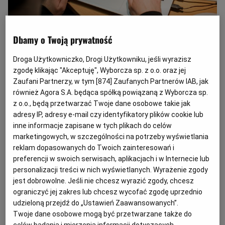
Praca
(Fot. Jakub Orzechowski / Agencja Wyborcza.pl)
Dbamy o Twoją prywatność
Z
Droga Użytkowniczko, Drogi Użytkowniku, jeśli wyrazisz
akład Ubezpieczeń Społecznych ogłosił
zgodę klikając "Akceptuję", Wyborcza sp. z o.o. oraz jej
konkurs dla płatników składek na
Zaufani Partnerzy, w tym [
874
] Zaufanych Partnerów IAB, jak
projekty dotyczące utrzymania zdolności
również Agora S.A. będąca spółką powiązaną z Wyborcza sp.
do pracy przez cały okres aktywności
z o.o., będą przetwarzać Twoje dane osobowe takie jak
adresy IP, adresy e-mail czy identyfikatory plików cookie lub
zawodowej, które będą realizowane w 2027
inne informacje zapisane w tych plikach do celów
roku. Maksymalna kwota dofinansowania
marketingowych, w szczególności na potrzeby wyświetlania
to nawet 350 tys. zł.
reklam dopasowanych do Twoich zainteresowań i
preferencji w swoich serwisach, aplikacjach i w Internecie lub
personalizacji treści w nich wyświetlanych. Wyrażenie zgody
W puli jest łącznie 150 mln zł. Płatnicy składek
jest dobrowolne. Jeśli nie chcesz wyrazić zgody, chcesz
mogą uzyskać dofinansowanie do projektów, które:
ograniczyć jej zakres lub chcesz wycofać zgodę uprzednio
udzieloną przejdź do „Ustawień Zaawansowanych”.
Twoje dane osobowe mogą być przetwarzane także do