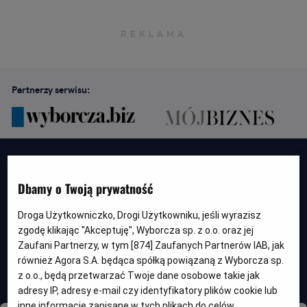
Partnerzy serwisu:
Dbamy o Twoją prywatność
Droga Użytkowniczko, Drogi Użytkowniku, jeśli wyrazisz
zgodę klikając "Akceptuję", Wyborcza sp. z o.o. oraz jej
Zaufani Partnerzy, w tym [
874
] Zaufanych Partnerów IAB, jak
Wszędzie
Szukaj
również Agora S.A. będąca spółką powiązaną z Wyborcza sp.
z o.o., będą przetwarzać Twoje dane osobowe takie jak
adresy IP, adresy e-mail czy identyfikatory plików cookie lub
inne informacje zapisane w tych plikach do celów