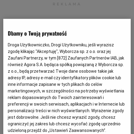
Dbamy o Twoją prywatność
Droga Użytkowniczko, Drogi Użytkowniku, jeśli wyrazisz
zgodę klikając "Akceptuję", Wyborcza sp. z o.o. oraz jej
Zaufani Partnerzy, w tym [
872
] Zaufanych Partnerów IAB, jak
również Agora S.A. będąca spółką powiązaną z Wyborcza sp.
Ogłoszenia z kategorii Przetargi
z o.o., będą przetwarzać Twoje dane osobowe takie jak
adresy IP, adresy e-mail czy identyfikatory plików cookie lub
inne informacje zapisane w tych plikach do celów
Bank Polskiej Spółdzielczości S.A. ogłasza przetarg
marketingowych, w szczególności na potrzeby wyświetlania
nieograniczony na budowę parkingu naziemnego
reklam dopasowanych do Twoich zainteresowań i
preferencji w swoich serwisach, aplikacjach i w Internecie lub
personalizacji treści w nich wyświetlanych. Wyrażenie zgody
jest dobrowolne. Jeśli nie chcesz wyrazić zgody, chcesz
Ogłoszenie premium
9 dni do końca
ograniczyć jej zakres lub chcesz wycofać zgodę uprzednio
16.08.2026
WARSZAWA, Mazowieckie
udzieloną przejdź do „Ustawień Zaawansowanych”.