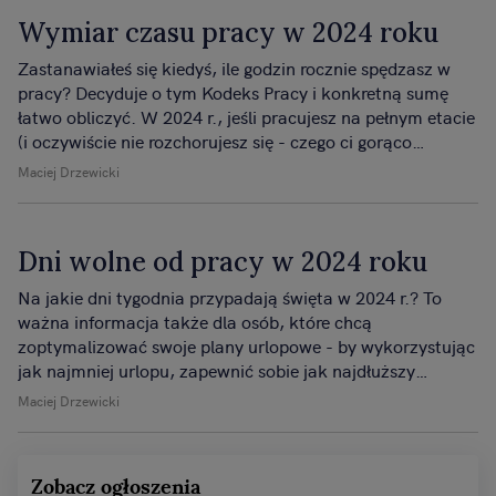
Wymiar czasu pracy w 2024 roku
Zastanawiałeś się kiedyś, ile godzin rocznie spędzasz w
pracy? Decyduje o tym Kodeks Pracy i konkretną sumę
łatwo obliczyć. W 2024 r., jeśli pracujesz na pełnym etacie
(i oczywiście nie rozchorujesz się - czego ci gorąco
życzymy) - będzie to 2008 godzin.
Maciej Drzewicki
Dni wolne od pracy w 2024 roku
Na jakie dni tygodnia przypadają święta w 2024 r.? To
ważna informacja także dla osób, które chcą
zoptymalizować swoje plany urlopowe - by wykorzystując
jak najmniej urlopu, zapewnić sobie jak najdłuższy
wypoczynek.
Maciej Drzewicki
Zobacz ogłoszenia