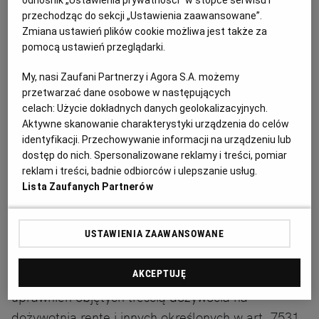
odnośnik „Ustawienia prywatności” w stopce serwisu i
wniosek, ale istnieją przypadki kiedy sąd udziela
przechodząc do sekcji „Ustawienia zaawansowane”.
zabezpieczenia z urzędu np. sąd opiekuńczy
Zmiana ustawień plików cookie możliwa jest także za
udzieli zabezpieczenia z urzędu, które będzie
pomocą ustawień przeglądarki.
polegało na uregulowaniu sposobu roztoczenia
My, nasi Zaufani Partnerzy i Agora S.A. możemy
pieczy nad małoletnimi dziećmi i kontaktów z
przetwarzać dane osobowe w następujących
dzieckiem.
celach:
Użycie dokładnych danych geolokalizacyjnych.
Aktywne skanowanie charakterystyki urządzenia do celów
identyfikacji. Przechowywanie informacji na urządzeniu lub
Zabezpieczenie nie może zmierzać do
dostęp do nich. Spersonalizowane reklamy i treści, pomiar
reklam i treści, badnie odbiorców i ulepszanie usług.
zaspokojenia roszczenia, chyba że dotyczy
Lista Zaufanych Partnerów
zabezpieczenia roszczeń alimentacyjnych lub
innych świadczeń powtarzalnych np. renty, sum
przyznanych na koszty leczenia, z tytułu
USTAWIENIA ZAAWANSOWANE
odpowiedzialności za uszkodzenie ciała lub utratę
życia żywiciela albo rozstrój zdrowia oraz o zmianę
AKCEPTUJĘ
uprawnień objętych treścią dożywocia na
dożywotnią rentę i innych określonych w art. 7531