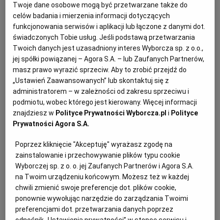
Twoje dane osobowe mogą być przetwarzane także do
Przetargi, Przetargi na dostawę
celów badania i mierzenia informacji dotyczących
funkcjonowania serwisów i aplikacji lub łączone z danymi dot.
Przetargi
(16024)
świadczonych Tobie usług. Jeśli podstawą przetwarzania
Twoich danych jest uzasadniony interes Wyborcza sp. z o.o.,
jej spółki powiązanej – Agora S.A. – lub Zaufanych Partnerów,
Udzielenia zabezpieczenia może żądać każda
masz prawo wyrazić sprzeciw. Aby to zrobić przejdź do
strona lub uczestnik postępowania, jeżeli
„Ustawień Zaawansowanych” lub skontaktuj się z
administratorem – w zależności od zakresu sprzeciwu i
uprawdopodobni roszczenie oraz interes prawny w
podmiotu, wobec którego jest kierowany. Więcej informacji
udzieleniu zabezpieczenia. Interes prawny w
znajdziesz w
Polityce Prywatności Wyborcza.pl
i
Polityce
udzieleniu zabezpieczenia istnieje wtedy, gdy brak
Prywatności Agora S.A.
zabezpieczenia uniemożliwi lub poważnie utrudni
Poprzez kliknięcie "Akceptuję" wyrażasz zgodę na
wykonanie zapadłego w sprawie orzeczenia lub w
zainstalowanie i przechowywanie plików typu cookie
inny sposób uniemożliwi lub poważnie utrudni
Wyborczej sp. z o. o. jej Zaufanych Partnerów i Agora S.A.
osiągnięcie celu postępowania w sprawie.
na Twoim urządzeniu końcowym. Możesz też w każdej
chwili zmienić swoje preferencje dot. plików cookie,
ponownie wywołując narzędzie do zarządzania Twoimi
preferencjami dot. przetwarzania danych poprzez
Zabezpieczenie co do zasady udzielane jest na