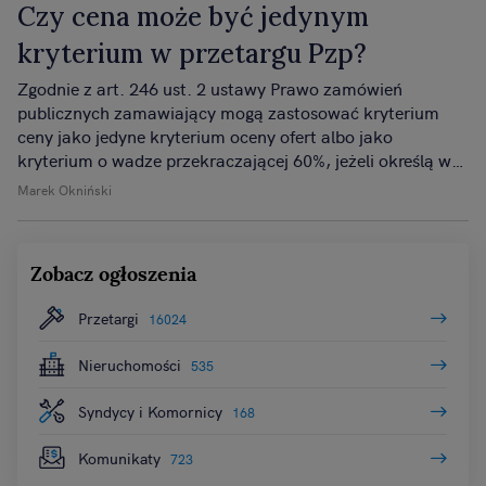
Czy cena może być jedynym
kryterium w przetargu Pzp?
Zgodnie z art. 246 ust. 2 ustawy Prawo zamówień
publicznych zamawiający mogą zastosować kryterium
ceny jako jedyne kryterium oceny ofert albo jako
kryterium o wadze przekraczającej 60%, jeżeli określą w
opisie przedmiotu zamówienia wymagania jakościowe
Marek Okniński
odnoszące się do co najmniej głównych elementów
składających się na przedmiot zamówienia.
Zobacz ogłoszenia
Przetargi
16024
Nieruchomości
535
Syndycy i Komornicy
168
Komunikaty
723