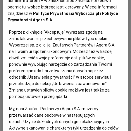
administratorem – w zależności od zakresu sprzeciwu i
podmiotu, wobec którego jest kierowany. Więcej informacji
znajdziesz w
Polityce Prywatności Wyborcza.pl
i
Polityce
Prywatności Agora S.A.
Poprzez kliknięcie "Akceptuję" wyrażasz zgodę na
zainstalowanie i przechowywanie plików typu cookie
Wyborczej sp. z o. o. jej Zaufanych Partnerów i Agora S.A.
na Twoim urządzeniu końcowym. Możesz też w każdej
chwili zmienić swoje preferencje dot. plików cookie,
ponownie wywołując narzędzie do zarządzania Twoimi
preferencjami dot. przetwarzania danych poprzez
odnośnik „Ustawienia prywatności” w stopce serwisu i
Ogłoszenia z kategorii Przetargi
przechodząc do sekcji „Ustawienia zaawansowane”.
Zmiana ustawień plików cookie możliwa jest także za
pomocą ustawień przeglądarki.
Suwalska Spółdzielnia Mieszkaniowa w Suwałkach
ogłasza przetarg nieograniczony na modernizacje
My, nasi Zaufani Partnerzy i Agora S.A. możemy
parkingów
przetwarzać dane osobowe w następujących
celach:
Użycie dokładnych danych geolokalizacyjnych.
Aktywne skanowanie charakterystyki urządzenia do celów
Ogłoszenie premium
10 dni do końca