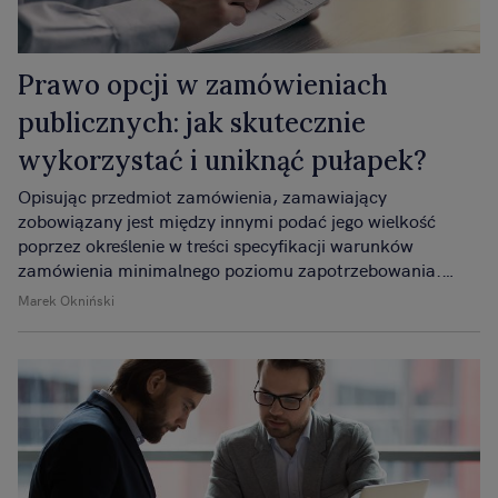
Prawo opcji w zamówieniach
publicznych: jak skutecznie
wykorzystać i uniknąć pułapek?
Opisując przedmiot zamówienia, zamawiający
zobowiązany jest między innymi podać jego wielkość
poprzez określenie w treści specyfikacji warunków
zamówienia minimalnego poziomu zapotrzebowania.
Ewentualne zwiększenie ponad określone minimum może
Marek Okniński
stanowić właśnie opcję, której wykorzystanie uzależnione
jest od decyzji zamawiającego.