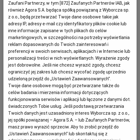
oferty w postępowaniu o zamówienie publiczne.
Zaufani Partnerzy, w tym [
872
] Zaufanych Partnerów IAB, jak
również Agora S.A. będąca spółką powiązaną z Wyborcza sp.
z o.o., będą przetwarzać Twoje dane osobowe takie jak
Znaczenie precyzyjnego opisu kryteriów
adresy IP, adresy e-mail czy identyfikatory plików cookie lub
inne informacje zapisane w tych plikach do celów
oceny ofert w SWZ
marketingowych, w szczególności na potrzeby wyświetlania
reklam dopasowanych do Twoich zainteresowań i
Bez względu na przedmiot oraz wartość zamówienia
preferencji w swoich serwisach, aplikacjach i w Internecie lub
cena realizacji zamówienia publicznego musi być
personalizacji treści w nich wyświetlanych. Wyrażenie zgody
jednym z kryteriów oceny ofert. Jednak
jest dobrowolne. Jeśli nie chcesz wyrazić zgody, chcesz
ograniczyć jej zakres lub chcesz wycofać zgodę uprzednio
zamawiający, ustanawiając zarówno kryteria
udzieloną przejdź do „Ustawień Zaawansowanych”.
cenowe, jak i inne kryteria oceny ofert,
Twoje dane osobowe mogą być przetwarzane także do
zobowiązany jest określić zasady oceny.
celów badania i mierzenia informacji dotyczących
funkcjonowania serwisów i aplikacji lub łączone z danymi dot.
świadczonych Tobie usług. Jeśli podstawą przetwarzania
Twoich danych jest uzasadniony interes Wyborcza sp. z o.o.,
jej spółki powiązanej – Agora S.A. – lub Zaufanych Partnerów,
masz prawo wyrazić sprzeciw. Aby to zrobić przejdź do
„Ustawień Zaawansowanych” lub skontaktuj się z