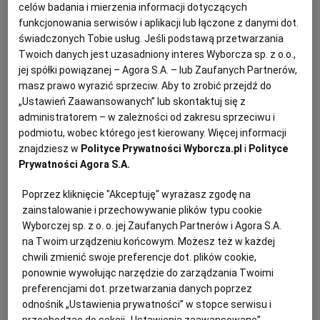
na przedmiot zamówienia" jakich użyto w wyżej
celów badania i mierzenia informacji dotyczących
wskazanym przepisie. W konsekwencji warto
funkcjonowania serwisów i aplikacji lub łączone z danymi dot.
świadczonych Tobie usług. Jeśli podstawą przetwarzania
oprzeć się na wykładni celowościowej
Twoich danych jest uzasadniony interes Wyborcza sp. z o.o.,
wprowadzonego przepisu, a tym było zwiększenie
jej spółki powiązanej – Agora S.A. – lub Zaufanych Partnerów,
swobody zamawiającego w kreowaniu kryteriów
masz prawo wyrazić sprzeciw. Aby to zrobić przejdź do
„Ustawień Zaawansowanych” lub skontaktuj się z
oceny ofert.
administratorem – w zależności od zakresu sprzeciwu i
podmiotu, wobec którego jest kierowany. Więcej informacji
znajdziesz w
Polityce Prywatności Wyborcza.pl
i
Polityce
W tym miejscu warto podkreślić, że przepisy
Prywatności Agora S.A.
ustawy z dnia 11 września 2019 r. Prawo zamówień
publicznych (tj. Dz. U. z 2023 r. poz. 1605)
Poprzez kliknięcie "Akceptuję" wyrażasz zgodę na
zainstalowanie i przechowywanie plików typu cookie
odchodzą od uprzednio obowiązującego stanu
Wyborczej sp. z o. o. jej Zaufanych Partnerów i Agora S.A.
prawnego (utrwalanego w przepisach
na Twoim urządzeniu końcowym. Możesz też w każdej
obowiązujących w latach 2014-2020), zgodnie z
chwili zmienić swoje preferencje dot. plików cookie,
którym cena nie mogła być jedynym kryterium, a
ponownie wywołując narzędzie do zarządzania Twoimi
preferencjami dot. przetwarzania danych poprzez
jej waga nie mogła przekraczać 60%.
odnośnik „Ustawienia prywatności” w stopce serwisu i