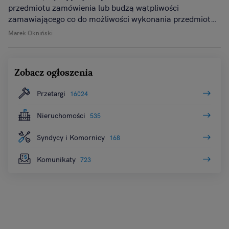
przedmiotu zamówienia lub budzą wątpliwości
zamawiającego co do możliwości wykonania przedmiotu
zamówienia zgodnie z wymaganiami określonymi w
Marek Okniński
dokumentach zamówienia lub wynikającymi z odrębnych
przepisów, zamawiający żąda od wykonawcy wyjaśnień,
w tym złożenia dowodów w zakresie wyliczenia ceny lub
Zobacz ogłoszenia
kosztu, lub ich istotnych części składowych.
Przetargi
16024
Nieruchomości
535
Syndycy i Komornicy
168
Komunikaty
723