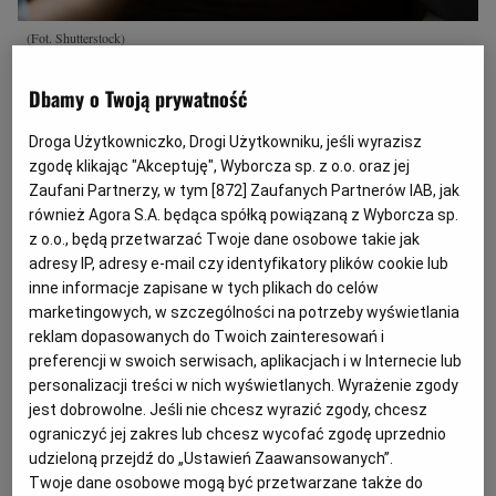
(Fot. Shutterstock)
Z
Dbamy o Twoją prywatność
godnie z art. 246 ust. 2 ustawy Prawo
zamówień publicznych zamawiający
Droga Użytkowniczko, Drogi Użytkowniku, jeśli wyrazisz
mogą zastosować kryterium ceny jako
zgodę klikając "Akceptuję", Wyborcza sp. z o.o. oraz jej
Zaufani Partnerzy, w tym [
872
] Zaufanych Partnerów IAB, jak
jedyne kryterium oceny ofert albo jako
również Agora S.A. będąca spółką powiązaną z Wyborcza sp.
kryterium o wadze przekraczającej 60%,
z o.o., będą przetwarzać Twoje dane osobowe takie jak
jeżeli określą w opisie przedmiotu
adresy IP, adresy e-mail czy identyfikatory plików cookie lub
inne informacje zapisane w tych plikach do celów
zamówienia wymagania jakościowe
marketingowych, w szczególności na potrzeby wyświetlania
odnoszące się do co najmniej głównych
reklam dopasowanych do Twoich zainteresowań i
elementów składających się na przedmiot
preferencji w swoich serwisach, aplikacjach i w Internecie lub
zamówienia.
personalizacji treści w nich wyświetlanych. Wyrażenie zgody
jest dobrowolne. Jeśli nie chcesz wyrazić zgody, chcesz
ograniczyć jej zakres lub chcesz wycofać zgodę uprzednio
Ustawa PZP nie określa pojęcia "wymagania
udzieloną przejdź do „Ustawień Zaawansowanych”.
jakościowe" czy "główne elementy składające się
Twoje dane osobowe mogą być przetwarzane także do