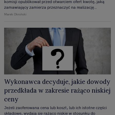
komisji opublikował przed otwarciem ofert kwotę, jaką
zamawiający zamierza przeznaczyć na realizację
zamówienia. Podana kwota była niższa niż możliwości
Marek Okniński
finansowe zamawiającego. Główny Księgowy podważył
poprawność działania sekretarza komisji i żąda
unieważnienia postępowania powołując się na swoją
odpowiedzialność za naruszenie zasad udzielania
zamówień publicznych.
Wykonawca decyduje, jakie dowody
przedkłada w zakresie rażąco niskiej
ceny
Jeżeli zaoferowana cena lub koszt, lub ich istotne części
składowe, wydają się rażąco niskie w stosunku do