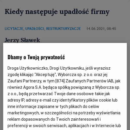
Kiedy następuje upadłość firmy
LICYTACJE, UPADŁOŚCI, RESTRUKTURYZACJE
14.06.2021, 08:45
Jerzy Sławek
Dbamy o Twoją prywatność
Droga Użytkowniczko, Drogi Użytkowniku, jeśli wyrazisz
zgodę klikając "Akceptuję", Wyborcza sp. z o.o. oraz jej
Zaufani Partnerzy, w tym [
874
] Zaufanych Partnerów IAB, jak
również Agora S.A. będąca spółką powiązaną z Wyborcza sp.
z o.o., będą przetwarzać Twoje dane osobowe takie jak
adresy IP, adresy e-mail czy identyfikatory plików cookie lub
inne informacje zapisane w tych plikach do celów
marketingowych, w szczególności na potrzeby wyświetlania
reklam dopasowanych do Twoich zainteresowań i
preferencji w swoich serwisach, aplikacjach i w Internecie lub