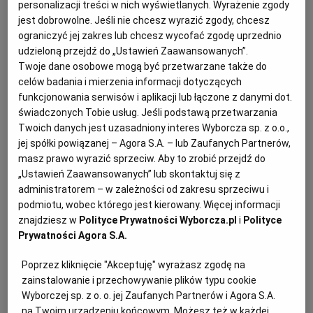
Upadłość
(fot.Shutterstock)
personalizacji treści w nich wyświetlanych. Wyrażenie zgody
jest dobrowolne. Jeśli nie chcesz wyrazić zgody, chcesz
ograniczyć jej zakres lub chcesz wycofać zgodę uprzednio
Ż
adna firma czy osoba nie ma takiej
udzieloną przejdź do „Ustawień Zaawansowanych”.
"mocy sprawczej", aby ogłosić swoją
Twoje dane osobowe mogą być przetwarzane także do
celów badania i mierzenia informacji dotyczących
upadłość.
funkcjonowania serwisów i aplikacji lub łączone z danymi dot.
świadczonych Tobie usług. Jeśli podstawą przetwarzania
Przyjęło się mówić potocznie, że firma taka czy
Twoich danych jest uzasadniony interes Wyborcza sp. z o.o.,
inna ogłosiła upadłość. Nic bardziej błędnego.
jej spółki powiązanej – Agora S.A. – lub Zaufanych Partnerów,
masz prawo wyrazić sprzeciw. Aby to zrobić przejdź do
Żadna firma czy osoba nie ma takiej „mocy
„Ustawień Zaawansowanych” lub skontaktuj się z
sprawczej", aby ogłosić swoją upadłość. Dla
administratorem – w zależności od zakresu sprzeciwu i
odróżnienia warto wskazać, że firma lub osoba
podmiotu, wobec którego jest kierowany. Więcej informacji
może samodzielnie otworzyć swoją likwidację albo
znajdziesz w
Polityce Prywatności Wyborcza.pl
i
Polityce
Prywatności Agora S.A.
otworzyć uproszczone postępowanie
restrukturyzacyjne, ale już z pewnością nie
Poprzez kliknięcie "Akceptuję" wyrażasz zgodę na
upadłość. Jedynym organem, który może ogłosić
zainstalowanie i przechowywanie plików typu cookie
Wyborczej sp. z o. o. jej Zaufanych Partnerów i Agora S.A.
upadłość jest Sąd Rejonowy Sąd Gospodarczy
na Twoim urządzeniu końcowym. Możesz też w każdej