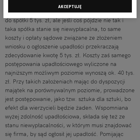
Jak zapewne wiecie można z łatwością założyć
AKCEPTUJĘ
spółkę z ograniczoną odpowiedzialnością wnosząc
do spółki 5 tys. zł, ale jeśli coś pójdzie nie tak i
taka spółka stanie się niewypłacalna, to same
koszty i opłaty sądowe związane ze złożeniem
wniosku o ogłoszenie upadłości przekraczają
zdecydowanie kwotę 5 tys. zł. Koszty zaś samego
postępowania upadłościowego wyliczone na
najniższym możliwym poziomie wynoszą ok. 40 tys.
zł. Przy takich założeniach mając do dyspozycji
majątek na porównywalnym poziomie, prowadzone
jest postępowanie, jako tzw. sztuka dla sztuki, bo
efekt dla wierzycieli będzie żaden. Wspomniana
wyżej zdolność upadłościowa, składa się też ze
stanu niewypłacalności, w którym musi znajdować
się firma, by sąd ogłosił jej upadłość. Pomijając