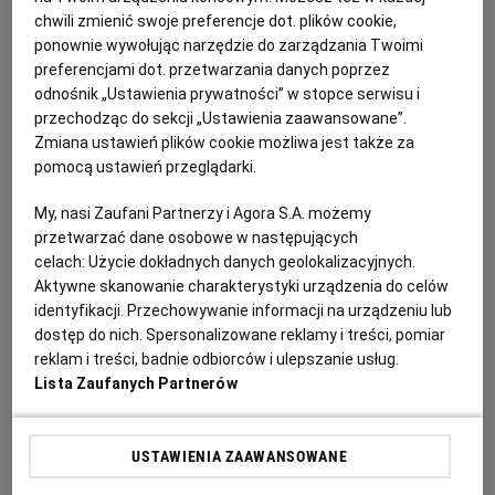
posiadający wydział lub sekcje upadłościową, a
chwili zmienić swoje preferencje dot. plików cookie,
jest ich, jeśli się nie mylę 30 w całej Polsce.
ponownie wywołując narzędzie do zarządzania Twoimi
Pamiętajmy, więc nie firma X ogłosiła upadłość a
preferencjami dot. przetwarzania danych poprzez
odnośnik „Ustawienia prywatności” w stopce serwisu i
Sąd ogłosił upadłość firmy X! Żeby „upaść", trzeba
przechodząc do sekcji „Ustawienia zaawansowane”.
mieć tzw., zdolność upadłościową, czyli być
Zmiana ustawień plików cookie możliwa jest także za
podmiotem, który kwalifikuje się do
pomocą ustawień przeglądarki.
przeprowadzenia postępowania w przedmiocie
My, nasi Zaufani Partnerzy i Agora S.A. możemy
ogłoszenia upadłości, ale trzeba też posiadać
przetwarzać dane osobowe w następujących
wolny od zabezpieczeń majątek, który umożliwi
celach:
Użycie dokładnych danych geolokalizacyjnych.
pokrycie kosztów postępowania upadłościowego.
Aktywne skanowanie charakterystyki urządzenia do celów
identyfikacji. Przechowywanie informacji na urządzeniu lub
Koszty postępowania są uzależnione o kliku
dostęp do nich. Spersonalizowane reklamy i treści, pomiar
elementów mon. Specyfiki posiadanego majątku,
reklam i treści, badnie odbiorców i ulepszanie usług.
liczby wierzycieli, kwoty przeznaczonej do
Lista Zaufanych Partnerów
podziału a także liczby pracowników
zatrudnianych w dniu ogłoszenia upadłości. I tu się
USTAWIENIA ZAAWANSOWANE
pewne rzeczy naszemu ustawodawcy „rozjechały".