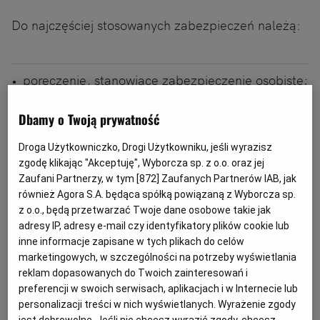
Do najczęściej stosowanych zabezpieczeń należą:
poręczenie, stanowiące zabezpieczenie osobiste;
Dbamy o Twoją prywatność
hipoteka lub zastaw, które zaliczane są do
zabezpieczeń rzeczowych.
Droga Użytkowniczko, Drogi Użytkowniku, jeśli wyrazisz
zgodę klikając "Akceptuję", Wyborcza sp. z o.o. oraz jej
Zaufani Partnerzy, w tym [
872
] Zaufanych Partnerów IAB, jak
również Agora S.A. będąca spółką powiązaną z Wyborcza sp.
Konsekwencją ustanowienia takich zabezpieczeń
z o.o., będą przetwarzać Twoje dane osobowe takie jak
jest możliwość dochodzenia roszczeń nie tylko od
adresy IP, adresy e-mail czy identyfikatory plików cookie lub
głównego dłużnika, ale również od innych
inne informacje zapisane w tych plikach do celów
marketingowych, w szczególności na potrzeby wyświetlania
podmiotów, które przyjęły na siebie określoną
reklam dopasowanych do Twoich zainteresowań i
odpowiedzialność. Zakres tej odpowiedzialności
preferencji w swoich serwisach, aplikacjach i w Internecie lub
jest jednak zasadniczo różny w przypadku
personalizacji treści w nich wyświetlanych. Wyrażenie zgody
jest dobrowolne. Jeśli nie chcesz wyrazić zgody, chcesz