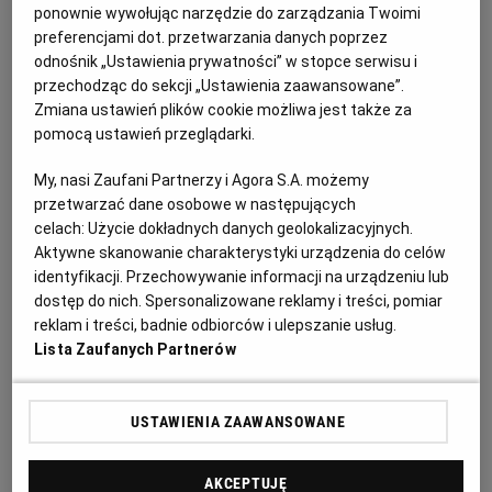
ponownie wywołując narzędzie do zarządzania Twoimi
preferencjami dot. przetwarzania danych poprzez
Syndyk masy upadłości sprzeda z wolnej ręki w
odnośnik „Ustawienia prywatności” w stopce serwisu i
trybie wyboru najkorzystniejszej oferty udział 1/12 w
przechodząc do sekcji „Ustawienia zaawansowane”.
prawie własności nieruchomości gruntowej
Zmiana ustawień plików cookie możliwa jest także za
niezabudowanej
pomocą ustawień przeglądarki.
Ogłoszenie premium
11 dni do końca
My, nasi Zaufani Partnerzy i Agora S.A. możemy
17.08.2026
WARSZAWA, Mazowieckie
przetwarzać dane osobowe w następujących
celach:
Użycie dokładnych danych geolokalizacyjnych.
Syndycy i Komornicy, Licytacje komornicze
Aktywne skanowanie charakterystyki urządzenia do celów
identyfikacji. Przechowywanie informacji na urządzeniu lub
Syndycy i Komornicy
(168)
dostęp do nich. Spersonalizowane reklamy i treści, pomiar
reklam i treści, badnie odbiorców i ulepszanie usług.
Lista Zaufanych Partnerów
Poręczenie jako zabezpieczenie osobiste
USTAWIENIA ZAAWANSOWANE
Poręczenie zostało uregulowane w art. 876–887
Kodeksu cywilnego. Istota tej instytucji polega na
AKCEPTUJĘ
tym, że poręczyciel zobowiązuje się wobec