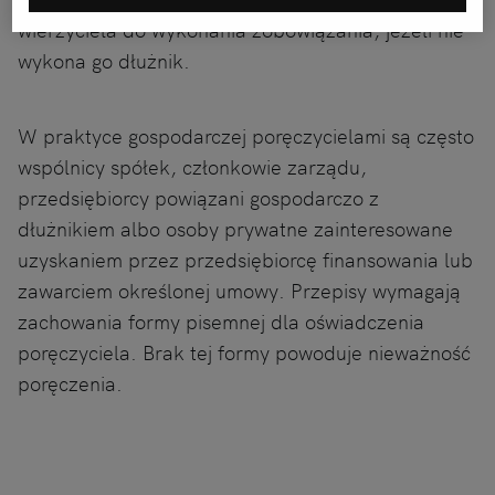
wierzyciela do wykonania zobowiązania, jeżeli nie
wykona go dłużnik.
W praktyce gospodarczej poręczycielami są często
wspólnicy spółek, członkowie zarządu,
przedsiębiorcy powiązani gospodarczo z
dłużnikiem albo osoby prywatne zainteresowane
uzyskaniem przez przedsiębiorcę finansowania lub
zawarciem określonej umowy. Przepisy wymagają
zachowania formy pisemnej dla oświadczenia
poręczyciela. Brak tej formy powoduje nieważność
poręczenia.