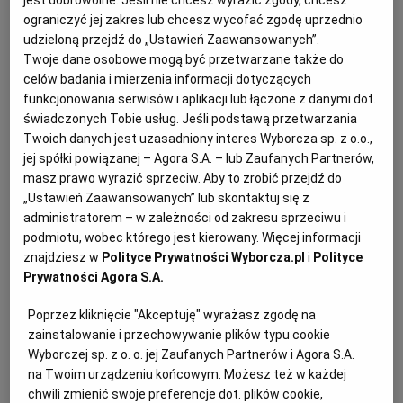
poręczyciela i dłużnika rzeczowego.
ograniczyć jej zakres lub chcesz wycofać zgodę uprzednio
udzieloną przejdź do „Ustawień Zaawansowanych”.
Twoje dane osobowe mogą być przetwarzane także do
celów badania i mierzenia informacji dotyczących
funkcjonowania serwisów i aplikacji lub łączone z danymi dot.
świadczonych Tobie usług. Jeśli podstawą przetwarzania
Twoich danych jest uzasadniony interes Wyborcza sp. z o.o.,
jej spółki powiązanej – Agora S.A. – lub Zaufanych Partnerów,
masz prawo wyrazić sprzeciw. Aby to zrobić przejdź do
„Ustawień Zaawansowanych” lub skontaktuj się z
administratorem – w zależności od zakresu sprzeciwu i
podmiotu, wobec którego jest kierowany. Więcej informacji
znajdziesz w
Polityce Prywatności Wyborcza.pl
i
Polityce
Prywatności Agora S.A.
Poprzez kliknięcie "Akceptuję" wyrażasz zgodę na
zainstalowanie i przechowywanie plików typu cookie
Wyborczej sp. z o. o. jej Zaufanych Partnerów i Agora S.A.
na Twoim urządzeniu końcowym. Możesz też w każdej
Ogłoszenia z kategorii Syndycy i Komornicy
chwili zmienić swoje preferencje dot. plików cookie,