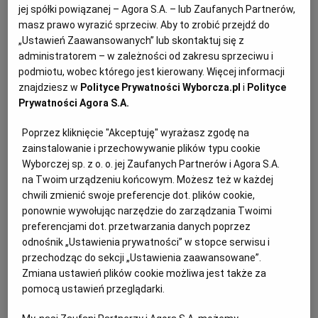
jej spółki powiązanej – Agora S.A. – lub Zaufanych Partnerów,
masz prawo wyrazić sprzeciw. Aby to zrobić przejdź do
„Ustawień Zaawansowanych” lub skontaktuj się z
administratorem – w zależności od zakresu sprzeciwu i
podmiotu, wobec którego jest kierowany. Więcej informacji
znajdziesz w
Polityce Prywatności Wyborcza.pl
i
Polityce
Prywatności Agora S.A.
Poprzez kliknięcie "Akceptuję" wyrażasz zgodę na
zainstalowanie i przechowywanie plików typu cookie
Wyborczej sp. z o. o. jej Zaufanych Partnerów i Agora S.A.
na Twoim urządzeniu końcowym. Możesz też w każdej
chwili zmienić swoje preferencje dot. plików cookie,
ponownie wywołując narzędzie do zarządzania Twoimi
preferencjami dot. przetwarzania danych poprzez
Ogłoszenia z kategorii Przetargi
odnośnik „Ustawienia prywatności” w stopce serwisu i
przechodząc do sekcji „Ustawienia zaawansowane”.
Zmiana ustawień plików cookie możliwa jest także za
Spółdzielnia Mieszkaniowa "CHEMIK" w
pomocą ustawień przeglądarki.
Tarnowskich Górach ogłasza przetarg ofertowy na
wykonanie sprawdzenia stanu technicznego instalacji