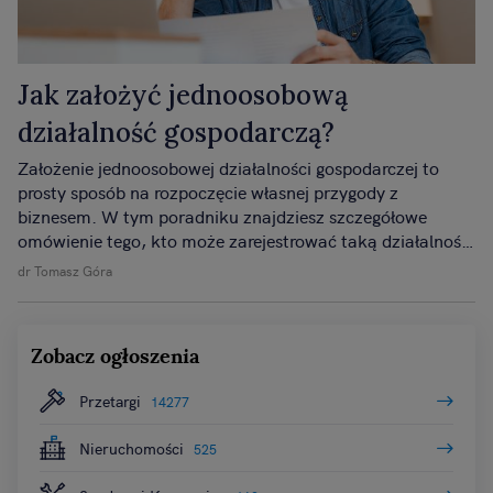
Jak założyć jednoosobową
działalność gospodarczą?
Założenie jednoosobowej działalności gospodarczej to
prosty sposób na rozpoczęcie własnej przygody z
biznesem. W tym poradniku znajdziesz szczegółowe
omówienie tego, kto może zarejestrować taką działalność,
jakie dokumenty są potrzebne i jakie decyzje trzeba
dr Tomasz Góra
podjąć na początku swojej drogi jako przedsiębiorca.
Zobacz ogłoszenia
Przetargi
14277
Nieruchomości
525