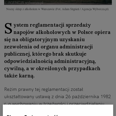
Nocny sklep z alkoholem w Warszawie
(Fot. Adam Stępień / Agencja Wyborcza.pl)
S
ystem reglamentacji sprzedaży
napojów alkoholowych w Polsce opiera
się na obligatoryjnym uzyskaniu
zezwolenia od organu administracji
publicznej, którego brak skutkuje
odpowiedzialnością administracyjną,
cywilną, a w określonych przypadkach
także karną.
Reżim prawny tej reglamentacji został
ukształtowany ustawą z dnia 26 października 1982
r. o wychowaniu w trzeźwości i przeciwdziałaniu
alkoholizmowi, która obowiązuje jako akt