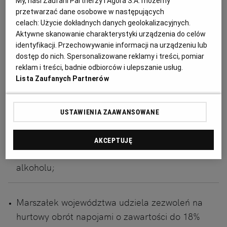
My, nasi Zaufani Partnerzy i Agora S.A. możemy
gazowych w zasobach mieszkaniowych Spółdzielni
przetwarzać dane osobowe w następujących
Mieszkaniowej CHEMIK
celach:
Użycie dokładnych danych geolokalizacyjnych.
Ogłoszenie premium
11 dni do końca
Aktywne skanowanie charakterystyki urządzenia do celów
20.08.2026
TARNOWSKIE GÓRY, Śląskie
identyfikacji. Przechowywanie informacji na urządzeniu lub
Przetargi, Przetargi na dostawę
dostęp do nich. Spersonalizowane reklamy i treści, pomiar
reklam i treści, badnie odbiorców i ulepszanie usług.
Lista Zaufanych Partnerów
Przetargi
(14277)
USTAWIENIA ZAAWANSOWANE
Minister właściwy do spraw gospodarki wydaje
zezwolenia na hurtowy obrót napojami
AKCEPTUJĘ
alkoholowymi zawierającymi powyżej 18%
alkoholu;
Marszałek województwa udziela zezwoleń na
hurtowy obrót napojami o zawartości do 18%