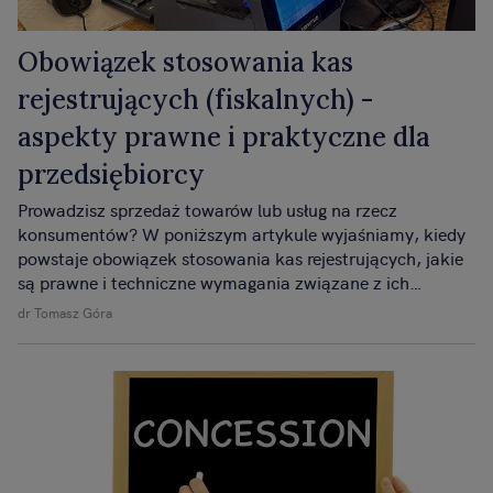
Obowiązek stosowania kas
rejestrujących (fiskalnych) -
aspekty prawne i praktyczne dla
przedsiębiorcy
Prowadzisz sprzedaż towarów lub usług na rzecz
konsumentów? W poniższym artykule wyjaśniamy, kiedy
powstaje obowiązek stosowania kas rejestrujących, jakie
są prawne i techniczne wymagania związane z ich
eksploatacją oraz jakie ryzyka wiążą się z ich
dr Tomasz Góra
niestosowaniem.