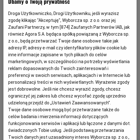
Dbamy o Twoją prywatność
normatywny o charakterze kompleksowym w
zakresie przeciwdziałania uzależnieniom od
Droga Użytkowniczko, Drogi Użytkowniku, jeśli wyrazisz
alkoholu oraz reglamentacji rynku alkoholu.
zgodę klikając "Akceptuję", Wyborcza sp. z o.o. oraz jej
Zaufani Partnerzy, w tym [
874
] Zaufanych Partnerów IAB, jak
również Agora S.A. będąca spółką powiązaną z Wyborcza sp.
Kto wydaje zezwolenie na sprzedaż
z o.o., będą przetwarzać Twoje dane osobowe takie jak
adresy IP, adresy e-mail czy identyfikatory plików cookie lub
alkoholu
inne informacje zapisane w tych plikach do celów
marketingowych, w szczególności na potrzeby wyświetlania
Przedsiębiorcy mogą ubiegać się o zezwolenia na
reklam dopasowanych do Twoich zainteresowań i
prowadzenie obrotu (detalicznego lub hurtowego)
preferencji w swoich serwisach, aplikacjach i w Internecie lub
napojami alkoholowymi, przy czym kompetencja
personalizacji treści w nich wyświetlanych. Wyrażenie zgody
jest dobrowolne. Jeśli nie chcesz wyrazić zgody, chcesz
do ich wydania została rozdzielona pomiędzy trzy
ograniczyć jej zakres lub chcesz wycofać zgodę uprzednio
szczeble administracji publicznej, w zależności od
udzieloną przejdź do „Ustawień Zaawansowanych”.
rodzaju alkoholu oraz charakteru obrotu:
Twoje dane osobowe mogą być przetwarzane także do
celów badania i mierzenia informacji dotyczących
funkcjonowania serwisów i aplikacji lub łączone z danymi dot.
świadczonych Tobie usług. Jeśli podstawą przetwarzania
Twoich danych jest uzasadniony interes Wyborcza sp. z o.o.,