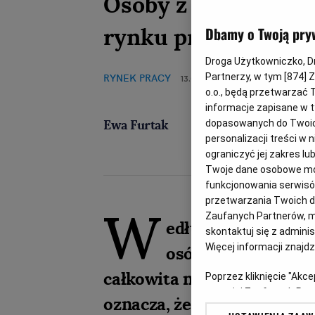
Osoby z niepełnosp
rynku pracy
Dbamy o Twoją pry
Droga Użytkowniczko, Dro
RYNEK PRACY
Partnerzy, w tym [
874
] 
13.06.2025, 13:00
o.o., będą przetwarzać T
informacje zapisane w t
Ewa Furtak
dopasowanych do Twoich 
personalizacji treści w
ograniczyć jej zakres 
Twoje dane osobowe mog
funkcjonowania serwisów
przetwarzania Twoich dan
W
Zaufanych Partnerów, m
edług danych GUS w
skontaktuj się z admini
Więcej informacji znajd
osób z orzeczenia
całkowita niezdolność do p
Poprzez kliknięcie "Akc
z o. o. jej Zaufanych P
oznacza, że nie można podj
swoje preferencje dot. 