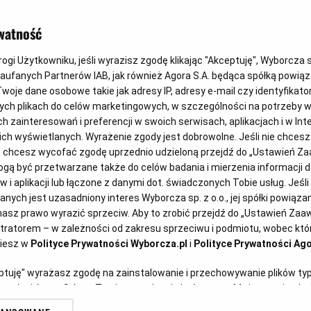
rawnościami na
watność
gi Użytkowniku, jeśli wyrazisz zgodę klikając "Akceptuję", Wyborcza sp.
Zaufanych Partnerów IAB, jak również Agora S.A. będąca spółką powią
woje dane osobowe takie jak adresy IP, adresy e-mail czy identyfikator
Według danych GU
ych plikach do celów marketingowych, w szczególności na potrzeby w
niepełnosprawnoś
zainteresowań i preferencji w swoich serwisach, aplikacjach i w Inte
 nich wyświetlanych. Wyrażenie zgody jest dobrowolne. Jeśli nie chces
lub chcesz wycofać zgodę uprzednio udzieloną przejdź do „Ustawień 
ą być przetwarzane także do celów badania i mierzenia informacji 
 i aplikacji lub łączone z danymi dot. świadczonych Tobie usług. Jeśl
ych jest uzasadniony interes Wyborcza sp. z o.o., jej spółki powiązane
asz prawo wyrazić sprzeciw. Aby to zrobić przejdź do „Ustawień Za
 Polsce pracuje prawie 480 tys.
stratorem – w zależności od zakresu sprzeciwu i podmiotu, wobec któr
ziesz w
Polityce Prywatności Wyborcza.pl
i
Polityce Prywatności Ago
mi o niepełnosprawności. Nawet
racy, orzeczona przez ZUS, nie
eptuję" wyrażasz zgodę na zainstalowanie i przechowywanie plików ty
artnerów i Agora S.A. na Twoim urządzeniu końcowym. Możesz też w każ
ąć żadnego zatrudnienia.
plików cookie, ponownie wywołując narzędzie do zarządzania Twoimi p