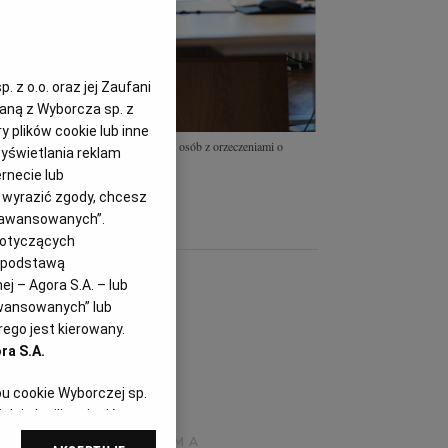
 z o.o. oraz jej Zaufani
zaną z Wyborcza sp. z
y plików cookie lub inne
S w Polsce pracuje prawie 480 tys. osób z orzeczeniami o
yświetlania reklam
ci.
(Fot. Shutterstock)
rnecie lub
z wyrazić zgody, chcesz
Zaawansowanych”.
dotyczących
i podstawą
j – Agora S.A. – lub
awansowanych” lub
ego jest kierowany.
ra S.A.
pu cookie Wyborczej sp.
dej chwili zmienić
referencjami dot.