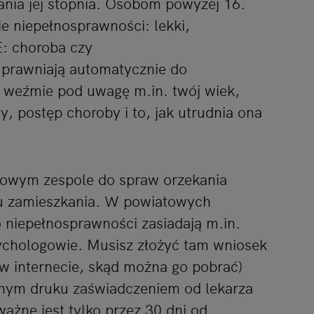
ania jej stopnia. Osobom powyżej 16.
ie niepełnosprawności: lekki,
: choroba czy
uprawniają automatycznie do
a weźmie pod uwagę m.in. twój wiek,
y, postęp choroby i to, jak utrudnia ona
towym zespole do spraw orzekania
cu zamieszkania. W powiatowych
 niepełnosprawności zasiadają m.in.
ychologowie. Musisz złożyć tam wniosek
 w internecie, skąd można go pobrać)
nym druku zaświadczeniem od lekarza
żne jest tylko przez 30 dni od