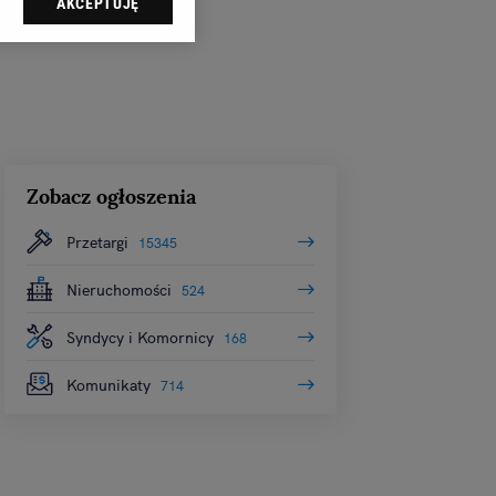
AKCEPTUJĘ
dząc do sekcji
tawień przeglądarki.
 celach:
Użycie
ów identyfikacji.
i, pomiar reklam i
Zobacz ogłoszenia
Przetargi
15345
Nieruchomości
524
Syndycy i Komornicy
168
Komunikaty
714