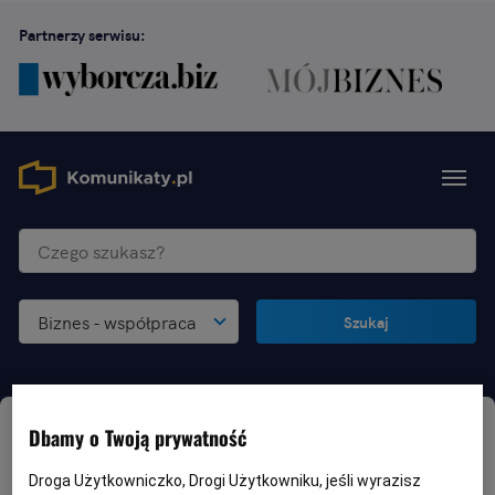
Partnerzy serwisu:
Biznes - współpraca
Szukaj
Dbamy o Twoją prywatność
Biznes - współpraca
-
Poznań
Droga Użytkowniczko, Drogi Użytkowniku, jeśli wyrazisz