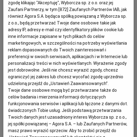
zgodę klikając "Akceptuję", Wyborcza sp. z o.o. oraz jej
(
Liczba ogłoszeń: 1
)
Zaufani Partnerzy, w tym [
872
] Zaufanych Partnerów IAB, jak
również Agora S.A. będąca spółką powiązaną z Wyborcza sp.
Wydanie nr: 217/2026 z dnia 6.08.2026
z o.o., będą przetwarzać Twoje dane osobowe takie jak
adresy IP, adresy e-mail czy identyfikatory plików cookie lub
Wszystkie kategorie
Biznes - współpraca
inne informacje zapisane w tych plikach do celów
marketingowych, w szczególności na potrzeby wyświetlania
reklam dopasowanych do Twoich zainteresowań i
Ogłoszenia o współpracy biznesowej Poznań
preferencji w swoich serwisach, aplikacjach i w Internecie lub
Państwa biznes potrzebuje wsparcia? A może to Państwo
personalizacji treści w nich wyświetlanych. Wyrażenie zgody
możecie je zaoferować? W portalu komunikaty.pl mamy
jest dobrowolne. Jeśli nie chcesz wyrazić zgody, chcesz
Rozwiń dalej...
najnowsze oferty biznesowej współpracy z Poznaniu. Baza
ograniczyć jej zakres lub chcesz wycofać zgodę uprzednio
aktualizowana jest na bieżąco. Stworzyliśmy nowe
udzieloną przejdź do „Ustawień Zaawansowanych”.
miejsce rozwoju Państwa biznesu!
Twoje dane osobowe mogą być przetwarzane także do
Zapraszamy do zapoznania się z ofertami współpracy
celów badania i mierzenia informacji dotyczących
biznesowej w Poznaniu
funkcjonowania serwisów i aplikacji lub łączone z danymi dot.
świadczonych Tobie usług. Jeśli podstawą przetwarzania
Twoich danych jest uzasadniony interes Wyborcza sp. z o.o.,
jej spółki powiązanej – Agora S.A. – lub Zaufanych Partnerów,
masz prawo wyrazić sprzeciw. Aby to zrobić przejdź do