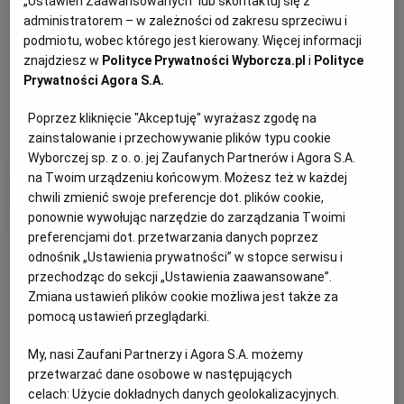
„Ustawień Zaawansowanych” lub skontaktuj się z
administratorem – w zależności od zakresu sprzeciwu i
podmiotu, wobec którego jest kierowany. Więcej informacji
znajdziesz w
Polityce Prywatności Wyborcza.pl
i
Polityce
Prywatności Agora S.A.
Poprzez kliknięcie "Akceptuję" wyrażasz zgodę na
zainstalowanie i przechowywanie plików typu cookie
Wyborczej sp. z o. o. jej Zaufanych Partnerów i Agora S.A.
na Twoim urządzeniu końcowym. Możesz też w każdej
Filtry i kategorie
chwili zmienić swoje preferencje dot. plików cookie,
ponownie wywołując narzędzie do zarządzania Twoimi
preferencjami dot. przetwarzania danych poprzez
odnośnik „Ustawienia prywatności” w stopce serwisu i
przechodząc do sekcji „Ustawienia zaawansowane”.
Zmiana ustawień plików cookie możliwa jest także za
pomocą ustawień przeglądarki.
Otrzymuj wiadomości z najnowszymi ogłoszeniami
spełniającymi wybrane przez Ciebie kryteria.
My, nasi Zaufani Partnerzy i Agora S.A. możemy
przetwarzać dane osobowe w następujących
Ustaw alert
celach:
Użycie dokładnych danych geolokalizacyjnych.