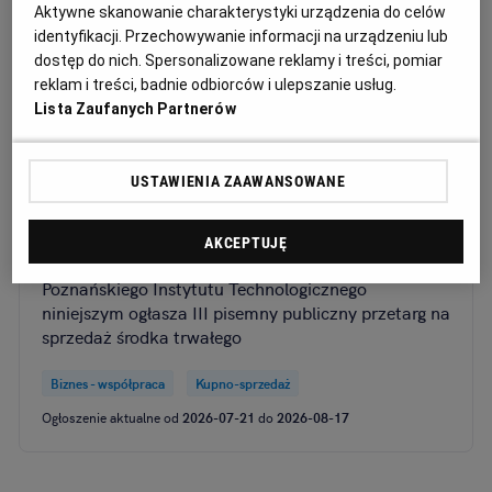
Aktywne skanowanie charakterystyki urządzenia do celów
identyfikacji. Przechowywanie informacji na urządzeniu lub
dostęp do nich. Spersonalizowane reklamy i treści, pomiar
Kat: Biznes - współpraca
Miejscowość: Poznań
reklam i treści, badnie odbiorców i ulepszanie usług.
Lista Zaufanych Partnerów
Sortuj wg daty: od najnowszej
USTAWIENIA ZAAWANSOWANE
Ogłoszenia standardowe
AKCEPTUJĘ
Dyrektor Sieć Badawcza Łukasiewicz –
Poznańskiego Instytutu Technologicznego
niniejszym ogłasza III pisemny publiczny przetarg na
sprzedaż środka trwałego
Biznes - współpraca
Kupno-sprzedaż
Ogłoszenie aktualne od
2026-07-21
do
2026-08-17