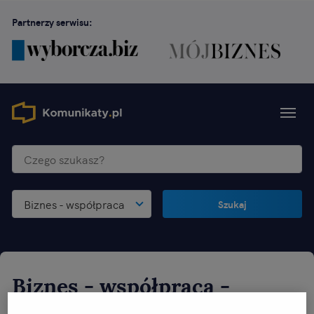
Partnerzy serwisu:
Biznes - współpraca
Szukaj
Biznes - współpraca
-
malopolskie