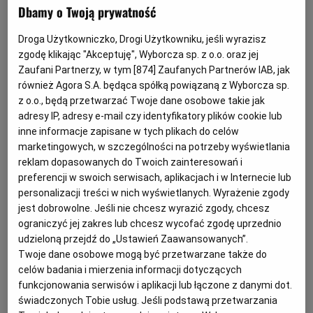
Dbamy o Twoją prywatność
(
Liczba ogłoszeń: 0
)
Wydanie nr: 218/2026 z dnia 7.08.2026
Droga Użytkowniczko, Drogi Użytkowniku, jeśli wyrazisz
zgodę klikając "Akceptuję", Wyborcza sp. z o.o. oraz jej
Zaufani Partnerzy, w tym [
874
] Zaufanych Partnerów IAB, jak
Wszystkie kategorie
Biznes - współpraca
również Agora S.A. będąca spółką powiązaną z Wyborcza sp.
z o.o., będą przetwarzać Twoje dane osobowe takie jak
adresy IP, adresy e-mail czy identyfikatory plików cookie lub
Państwa biznes potrzebuje wsparcia? A może to Państwo
inne informacje zapisane w tych plikach do celów
możecie je zaoferować? W portalu komunikaty.pl
marketingowych, w szczególności na potrzeby wyświetlania
Rozwiń dalej...
poznacie najnowsze oferty biznesowej współpracy z całej
reklam dopasowanych do Twoich zainteresowań i
Polski. Baza aktualizowana jest na bieżąco. Stworzyliśmy
preferencji w swoich serwisach, aplikacjach i w Internecie lub
nowe miejsce rozwoju Państwa biznesu!
personalizacji treści w nich wyświetlanych. Wyrażenie zgody
jest dobrowolne. Jeśli nie chcesz wyrazić zgody, chcesz
ograniczyć jej zakres lub chcesz wycofać zgodę uprzednio
udzieloną przejdź do „Ustawień Zaawansowanych”.
Twoje dane osobowe mogą być przetwarzane także do
celów badania i mierzenia informacji dotyczących
funkcjonowania serwisów i aplikacji lub łączone z danymi dot.
świadczonych Tobie usług. Jeśli podstawą przetwarzania