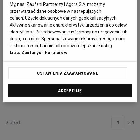
My, nasi Zaufani Partnerzy i Agora S.A. możemy
Kat: Biznes - współpraca
przetwarzać dane osobowe w następujących
celach:
Użycie dokładnych danych geolokalizacyjnych.
Sortuj wg daty: od najnowszej
Aktywne skanowanie charakterystyki urządzenia do celów
identyfikacji. Przechowywanie informacji na urządzeniu lub
dostęp do nich. Spersonalizowane reklamy i treści, pomiar
reklam i treści, badnie odbiorców i ulepszanie usług.
Lista Zaufanych Partnerów
Wygląda na to, że nie mamy tego, czego
szukasz.
USTAWIENIA ZAAWANSOWANE
Spróbuj zmienić zapytanie, wylączyć filtry lub
wybrać kategorię.
AKCEPTUJĘ
0 ofert
z 1