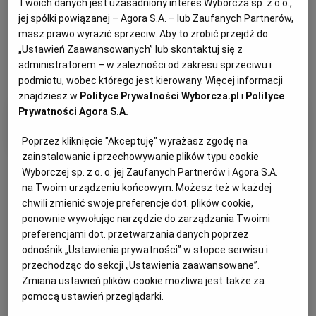
Twoich danych jest uzasadniony interes Wyborcza sp. z o.o.,
jej spółki powiązanej – Agora S.A. – lub Zaufanych Partnerów,
masz prawo wyrazić sprzeciw. Aby to zrobić przejdź do
„Ustawień Zaawansowanych” lub skontaktuj się z
administratorem – w zależności od zakresu sprzeciwu i
podmiotu, wobec którego jest kierowany. Więcej informacji
znajdziesz w
Polityce Prywatności Wyborcza.pl
i
Polityce
Prywatności Agora S.A.
Filtry i kategorie
Poprzez kliknięcie "Akceptuję" wyrażasz zgodę na
zainstalowanie i przechowywanie plików typu cookie
Wyborczej sp. z o. o. jej Zaufanych Partnerów i Agora S.A.
na Twoim urządzeniu końcowym. Możesz też w każdej
chwili zmienić swoje preferencje dot. plików cookie,
ponownie wywołując narzędzie do zarządzania Twoimi
Otrzymuj wiadomości z najnowszymi ogłoszeniami
preferencjami dot. przetwarzania danych poprzez
spełniającymi wybrane przez Ciebie kryteria.
odnośnik „Ustawienia prywatności” w stopce serwisu i
przechodząc do sekcji „Ustawienia zaawansowane”.
Ustaw alert
Zmiana ustawień plików cookie możliwa jest także za
pomocą ustawień przeglądarki.