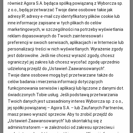
również Agora S.A. będąca spółką powiązaną z Wyborcza sp.
Wydanie nr: 220/2026 z dnia 9.08.2026
z o.o., będą przetwarzać Twoje dane osobowe takie jak
adresy IP, adresy e-mail czy identyfikatory plików cookie lub
Wszystkie kategorie
Praca i Szkolenia
inne informacje zapisane w tych plikach do celów
marketingowych, w szczególności na potrzeby wyświetlania
reklam dopasowanych do Twoich zainteresowań i
Oferty pracy w Olsztynie
preferencji w swoich serwisach, aplikacjach i w Internecie lub
personalizacji treści w nich wyświetlanych. Wyrażenie zgody
jest dobrowolne. Jeśli nie chcesz wyrazić zgody, chcesz
ograniczyć jej zakres lub chcesz wycofać zgodę uprzednio
udzieloną przejdź do „Ustawień Zaawansowanych”.
Twoje dane osobowe mogą być przetwarzane także do
celów badania i mierzenia informacji dotyczących
funkcjonowania serwisów i aplikacji lub łączone z danymi dot.
świadczonych Tobie usług. Jeśli podstawą przetwarzania
Twoich danych jest uzasadniony interes Wyborcza sp. z o.o.,
jej spółki powiązanej – Agora S.A. – lub Zaufanych Partnerów,
masz prawo wyrazić sprzeciw. Aby to zrobić przejdź do
„Ustawień Zaawansowanych” lub skontaktuj się z
administratorem – w zależności od zakresu sprzeciwu i