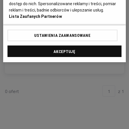
dostęp do nich. Spersonalizowane reklamy i treści, pomiar
reklam i treści, badnie odbiorców i ulepszanie usług.
Lista Zaufanych Partnerów
Wygląda na to, że nie mamy tego, czego
USTAWIENIA ZAAWANSOWANE
szukasz.
Spróbuj zmienić zapytanie, wylączyć filtry lub
AKCEPTUJĘ
wybrać kategorię.
0 ofert
z 1