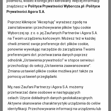
podmiotu, wobec którego jest kierowany. Więcej informacji
znajdziesz w
Polityce Prywatności Wyborcza.pl
i
Polityce
Prywatności Agora S.A.
Poprzez kliknięcie "Akceptuję" wyrażasz zgodę na
Filtry i kategorie
zainstalowanie i przechowywanie plików typu cookie
Wyborczej sp. z o. o. jej Zaufanych Partnerów i Agora S.A.
na Twoim urządzeniu końcowym. Możesz też w każdej
chwili zmienić swoje preferencje dot. plików cookie,
ponownie wywołując narzędzie do zarządzania Twoimi
preferencjami dot. przetwarzania danych poprzez
odnośnik „Ustawienia prywatności” w stopce serwisu i
Otrzymuj wiadomości z najnowszymi ogłoszeniami
przechodząc do sekcji „Ustawienia zaawansowane”.
spełniającymi wybrane przez Ciebie kryteria.
Zmiana ustawień plików cookie możliwa jest także za
pomocą ustawień przeglądarki.
Ustaw alert
My, nasi Zaufani Partnerzy i Agora S.A. możemy
przetwarzać dane osobowe w następujących
celach:
Użycie dokładnych danych geolokalizacyjnych.
Kat: Praca i Szkolenia
Miejscowość: Olsztyn
Aktywne skanowanie charakterystyki urządzenia do celów
identyfikacji. Przechowywanie informacji na urządzeniu lub
Sortuj wg daty: od najnowszej