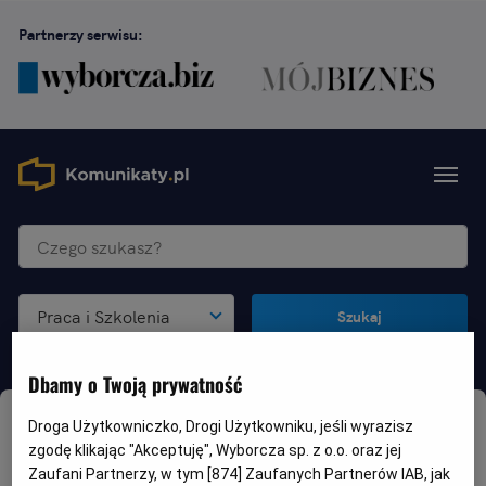
Partnerzy serwisu:
Praca i Szkolenia
Szukaj
Dbamy o Twoją prywatność
Droga Użytkowniczko, Drogi Użytkowniku, jeśli wyrazisz
Praca i Szkolenia
- Olsztyn
zgodę klikając "Akceptuję", Wyborcza sp. z o.o. oraz jej
Zaufani Partnerzy, w tym [
874
] Zaufanych Partnerów IAB, jak
(
Liczba ogłoszeń: 0
)