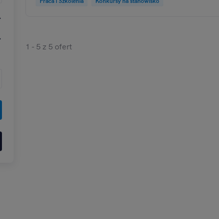
Praca i Szkolenia
Konkursy na stanowisko
1 - 5 z 5 ofert