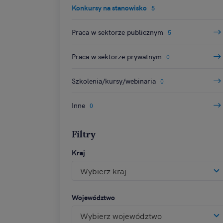
Przechowywanie informac
Konkursy na stanowisko
5
treści, badnie odbio
Praca w sektorze publicznym
5
Praca w sektorze prywatnym
0
Szkolenia/kursy/webinaria
0
Inne
0
Filtry
Kraj
Wybierz kraj
Województwo
Wybierz województwo