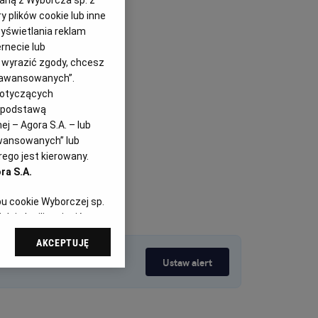
zaną z Wyborcza sp. z
y plików cookie lub inne
yświetlania reklam
rnecie lub
z wyrazić zgody, chcesz
Zaawansowanych”.
dotyczących
i podstawą
j – Agora S.A. – lub
awansowanych” lub
ego jest kierowany.
ra S.A.
pu cookie Wyborczej sp.
dej chwili zmienić
referencjami dot.
AKCEPTUJĘ
dząc do sekcji
szeniami spełniającymi
Ustaw alert
tawień przeglądarki.
 celach:
Użycie
ów identyfikacji.