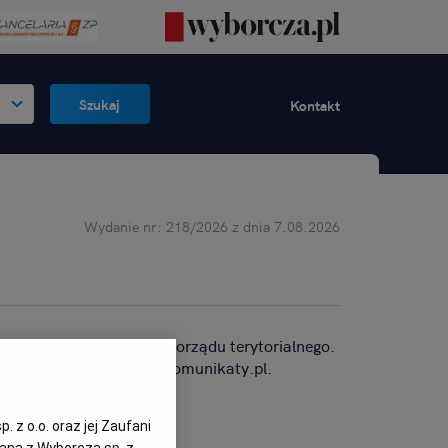
Szukaj
Kontakt
Wydanie nr: 218/2026 z dnia 7.08.2026
wiska w jednostkach samorządu terytorialnego.
nia pracy w z serwisem komunikaty.pl.
 z o.o. oraz jej Zaufani