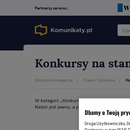
Partnerzy serwisu:
Konkursy na sta
Wszystkie kategorie
Praca i Szkolenia
Ko
W kategorii „Konkursy na stanowisko” znajdą
Nabór jest jawny, a po zakończeniu rekrutacj
Dbamy o Twoją pry
Droga Użytkowniczko, Dro