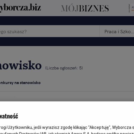
Praca i Szkolenia
nowisko
(
Liczba ogłoszeń: 5
)
nkursy na stanowisko
 Państwo przede wszystkim ogłoszenia o konkursach na stano
i szybko poznają Państwo jego wyniki. Zapraszamy do znalezie
watność
gi Użytkowniku, jeśli wyrazisz zgodę klikając "Akceptuję", Wyborcza sp.