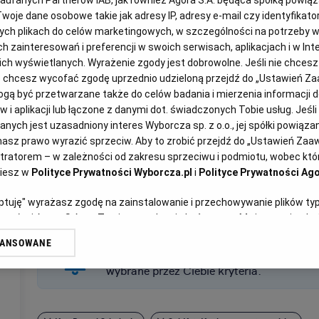
Zaufanych Partnerów IAB, jak również Agora S.A. będąca spółką powią
woje dane osobowe takie jak adresy IP, adresy e-mail czy identyfikator
ych plikach do celów marketingowych, w szczególności na potrzeby w
zainteresowań i preferencji w swoich serwisach, aplikacjach i w Inte
 nich wyświetlanych. Wyrażenie zgody jest dobrowolne. Jeśli nie chces
lub chcesz wycofać zgodę uprzednio udzieloną przejdź do „Ustawień 
ą być przetwarzane także do celów badania i mierzenia informacji 
 i aplikacji lub łączone z danymi dot. świadczonych Tobie usług. Jeśl
ych jest uzasadniony interes Wyborcza sp. z o.o., jej spółki powiązane
asz prawo wyrazić sprzeciw. Aby to zrobić przejdź do „Ustawień Za
stratorem – w zależności od zakresu sprzeciwu i podmiotu, wobec któr
ziesz w
Polityce Prywatności Wyborcza.pl
i
Polityce Prywatności Ago
eptuję" wyrażasz zgodę na zainstalowanie i przechowywanie plików ty
artnerów i Agora S.A. na Twoim urządzeniu końcowym. Możesz też w każ
plików cookie, ponownie wywołując narzędzie do zarządzania Twoimi p
WANSOWANE
oprzez odnośnik „Ustawienia prywatności” w stopce serwisu i przecho
Otrzymuj wiadomości z najnowszymi ogło
ne”. Zmiana ustawień plików cookie możliwa jest także za pomocą us
wybrane przez Ciebie kryteria.
erzy i Agora S.A. możemy przetwarzać dane osobowe w następujących
kalizacyjnych. Aktywne skanowanie charakterystyki urządzenia do cel