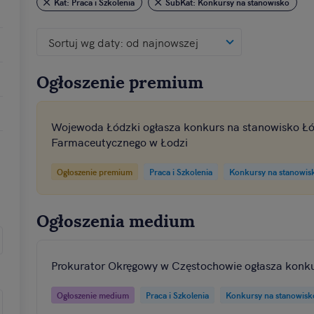
Kat: Praca i Szkolenia
SubKat: Konkursy na stanowisko
ji na urządzeniu lub dostęp do nich. Spersonalizowane reklamy i treśc
rców i ulepszanie usług.
Lista Zaufanych Partnerów
Sortuj wg daty: od najnowszej
Ogłoszenie premium
Wojewoda Łódzki ogłasza konkurs na stanowisko Ł
Farmaceutycznego w Łodzi
Ogłoszenie premium
Praca i Szkolenia
Konkursy na stanowis
Ogłoszenia medium
Prokurator Okręgowy w Częstochowie ogłasza konku
Ogłoszenie medium
Praca i Szkolenia
Konkursy na stanowisk