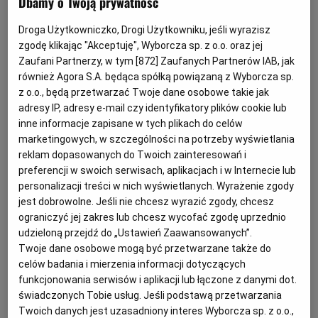
Dbamy o Twoją prywatność
Wydanie nr: 217/2026 z dnia 6.08.2026
Droga Użytkowniczko, Drogi Użytkowniku, jeśli wyrazisz
zgodę klikając "Akceptuję", Wyborcza sp. z o.o. oraz jej
Wszystkie kategorie
Praca i Szkolenia
Zaufani Partnerzy, w tym [
872
] Zaufanych Partnerów IAB, jak
również Agora S.A. będąca spółką powiązaną z Wyborcza sp.
z o.o., będą przetwarzać Twoje dane osobowe takie jak
adresy IP, adresy e-mail czy identyfikatory plików cookie lub
inne informacje zapisane w tych plikach do celów
marketingowych, w szczególności na potrzeby wyświetlania
reklam dopasowanych do Twoich zainteresowań i
preferencji w swoich serwisach, aplikacjach i w Internecie lub
personalizacji treści w nich wyświetlanych. Wyrażenie zgody
jest dobrowolne. Jeśli nie chcesz wyrazić zgody, chcesz
ograniczyć jej zakres lub chcesz wycofać zgodę uprzednio
udzieloną przejdź do „Ustawień Zaawansowanych”.
Twoje dane osobowe mogą być przetwarzane także do
celów badania i mierzenia informacji dotyczących
funkcjonowania serwisów i aplikacji lub łączone z danymi dot.
świadczonych Tobie usług. Jeśli podstawą przetwarzania
Twoich danych jest uzasadniony interes Wyborcza sp. z o.o.,