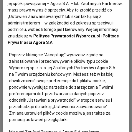
jej spółki powiązanej – Agora S.A. – lub Zaufanych Partnerów,
masz prawo wyrazić sprzeciw. Aby to zrobić przejdź do
Filtry i kategorie
„Ustawień Zaawansowanych” lub skontaktuj się z
administratorem – w zależności od zakresu sprzeciwu i
podmiotu, wobec którego jest kierowany. Więcej informacji
znajdziesz w
Polityce Prywatności Wyborcza.pl
i
Polityce
Prywatności Agora S.A.
Poprzez kliknięcie "Akceptuję" wyrażasz zgodę na
Otrzymuj wiadomości z najnowszymi ogłoszeniami
zainstalowanie i przechowywanie plików typu cookie
spełniającymi wybrane przez Ciebie kryteria.
Wyborczej sp. z o. o. jej Zaufanych Partnerów i Agora S.A.
na Twoim urządzeniu końcowym. Możesz też w każdej
Ustaw alert
chwili zmienić swoje preferencje dot. plików cookie,
ponownie wywołując narzędzie do zarządzania Twoimi
preferencjami dot. przetwarzania danych poprzez
odnośnik „Ustawienia prywatności” w stopce serwisu i
Kat: Praca i Szkolenia
przechodząc do sekcji „Ustawienia zaawansowane”.
Zmiana ustawień plików cookie możliwa jest także za
Sortuj wg daty: od najnowszej
pomocą ustawień przeglądarki.