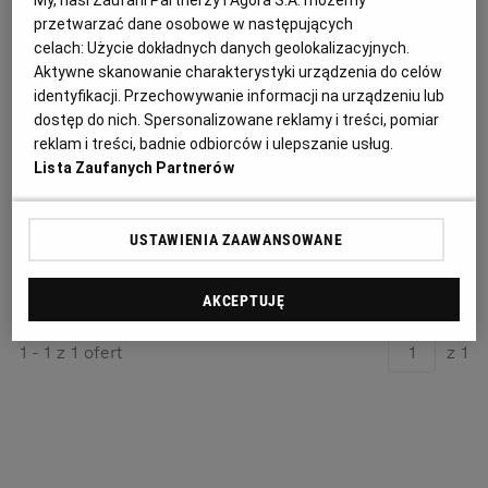
My, nasi Zaufani Partnerzy i Agora S.A. możemy
przetwarzać dane osobowe w następujących
Ogłoszenie premium
celach:
Użycie dokładnych danych geolokalizacyjnych.
Aktywne skanowanie charakterystyki urządzenia do celów
Wojewoda Łódzki ogłasza konkurs na stanowisko
identyfikacji. Przechowywanie informacji na urządzeniu lub
Łódzkiego Wojewódzkiego Inspektora
dostęp do nich. Spersonalizowane reklamy i treści, pomiar
Farmaceutycznego w Łodzi
reklam i treści, badnie odbiorców i ulepszanie usług.
Lista Zaufanych Partnerów
Ogłoszenie premium
Praca i Szkolenia
Konkursy na stanowisko
USTAWIENIA ZAAWANSOWANE
Ogłoszenie aktualne od
2026-07-27
do
2026-08-23
AKCEPTUJĘ
1 - 1 z 1 ofert
z 1